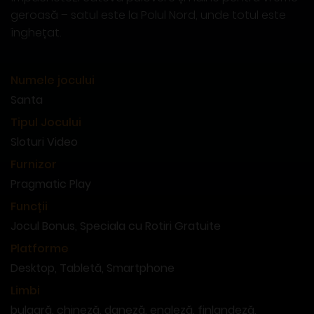
geroasă – satul este la Polul Nord, unde totul este
înghețat.
Numele jocului
Santa
Tipul Jocului
Sloturi Video
Furnizor
Pragmatic Play
Funcții
Jocul Bonus, Speciala cu Rotiri Gratuite
Platforme
Desktop, Tabletă, Smartphone
Limbi
bulgară, chineză, daneză, engleză, finlandeză,