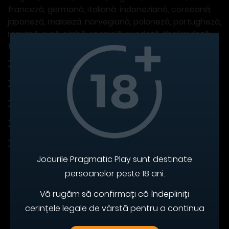
franceză, germană, italiană, indoneziană, coreeană,
japoneză, malaeză, norvegiană, poloneză, portugheză,
română, rusă, sârbă, spaniolă, suedeză, thailandeză,
turcă, vietnameză, chineză tradițională
Reguli de Joc
Cum Câștigi
Pariuri și Câștiguri
Design
Concluzie
Jocurile Pragmatic Play sunt destinate
persoanelor peste 18 ani.
Vă rugăm să confirmați că îndepliniți
cerințele legale de vârstă pentru a continua