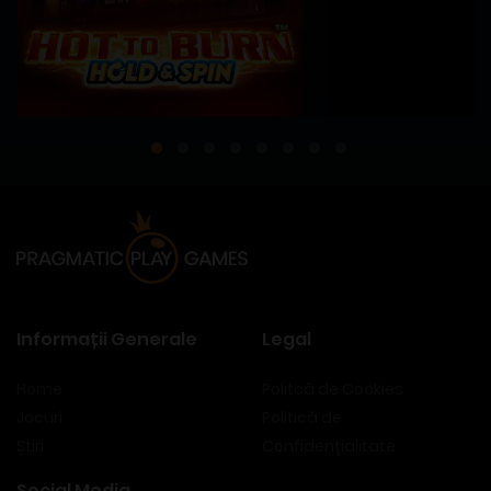
Informații Generale
Legal
Home
Politcă de Cookies
Jocuri
Politică de
Știri
Confidențialitate
Social Media