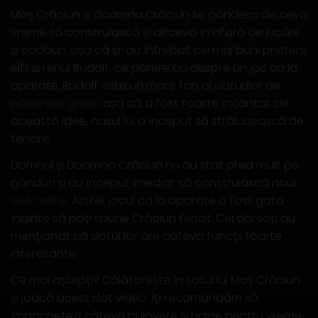
Moș Crăciun și doamna Crăciun se gândesc de ceva
vreme să construiască și altceva în afară de jucării
și cadouri, așa că și-au întrebat cei mai buni prieteni,
elfii și renul Rudolf, ce părere au despre un joc ca la
aparate. Rudolf este un mare fan al sloturilor de
păcănele gratis
așa că a fost foarte încântat de
această idee, nasul lui a început să strălucească de
fericire.
Domnul și Doamna Crăciun nu au stat prea mult pe
gânduri și au început imediat să construiască noul
slot online
. Astfel, jocul ca la aparate a fost gata
înainte să poți spune Crăciun fericit. Cei doi soți au
menționat că slotul lor are câteva funcții foarte
interesante.
Ce mai aștepți? Călătorește în satul lui Moș Crăciun
și joacă acest slot video. Îți recomandăm să
împachetezi câteva pulovere și haine pentru vreme