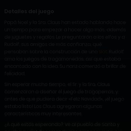
Detalles del juego
Papá Noel y la Sra. Claus han estado hablando hace
un tiempo para empezar a hacer algo más, además
de juguetes y regalos. Le preguntaron a los elfos y a
Rudolf, sus amigos de más confianza, qué
pensaban sobre la construcción de una
slot
. Rudolf
ama los juegos de tragamonedas, así que estaba
encantado con la idea. Su nariz comenzó a brillar de
felicidad.
Sin esperar mucho tiempo, el Sr. y la Sra. Claus
comenzaron a diseñar el juego de tragaperras, y,
antes de que pudiera decir «Feliz Navidad», ¡el juego
estaba listo! Los Claus agregaron algunas
características muy interesantes.
¿A qué estás esperando? Ve al pueblo de Santa y