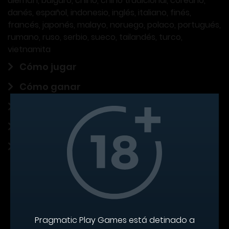
alemán, búlgaro, chino, chino tradicional, coreano,
danés, español, indonesio, inglés, italiano, finés,
francés, japonés, malayo, noruego, polaco, portugués,
rumano, ruso, serbio, sueco, tailandés, turco,
vietnamita
Cómo jugar
Cómo ganar
Apuestas y ganancias
Gráficos
Conclusión
Pragmatic Play Games está detinado a