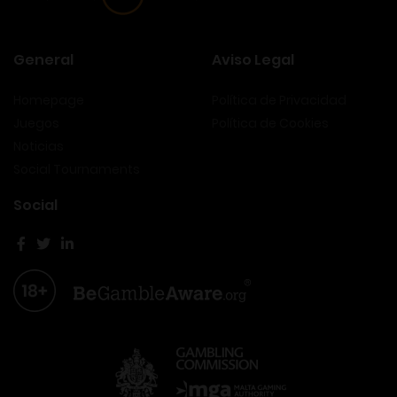
General
Aviso Legal
Homepage
Política de Privacidad
Juegos
Política de Cookies
Noticias
Social Tournaments
Social