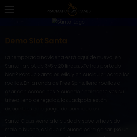
Demo Slot Santa
La temporada navideña está aquí de nuevo, en
Santa, la slot de 3×5 y 20 líneas. ¿Te has portado
bien? Porque Santa es Wild y en cualquier parde los
rodillos. En la ronda de Free Spins, llena rodillos al
azar con comodines. Y cuando finalmente ves su
trineo lleno de regalos, los Jackpots están
disponibles en el juego de bonificación.
Santa Claus viene a la ciudad y sabe si has sido
malo o bueno, así que sé bueno para ganar. ¡Sé un