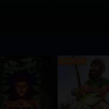
BELIEBTES SPIEL
Volatilität
RTP
Volatilität
RTP