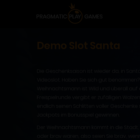
Demo Slot Santa
Die Geschenksaison ist wieder da, in Santa,
Videoslot. Haben Sie sich gut benommen?
Weihnachtsmann ist Wild und überall auf 
Freispielrunde vergibt er zufälligen Walze
endlich seinen Schlitten voller Geschenke 
Jackpots im Bonusspiel gewinnen.
Der Weihnachtsmann kommt in die Stadt, 
oder brav waren, also seien Sie brav, we