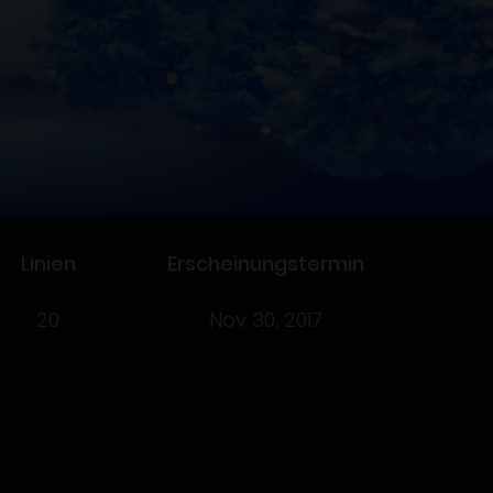
Linien
Erscheinungstermin
20
Nov 30, 2017