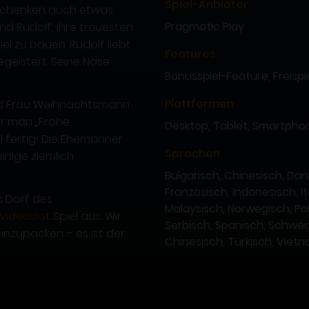
Spiel-Anbieter
schenken auch etwas
Pragmatic Play
und Rudolf, ihre treuesten
el zu bauen. Rudolf liebt
Features
egeistert. Seine Nase
Bonusspiel-Feature, Freisp
Plattformen
nd Frau Weihnachtsmann
or man „Frohe
Desktop, Tablet, Smartpho
 fertig! Die Ehemänner
Sprachen
nige ziemlich
Bulgarisch, Chinesisch, Däni
Französisch, Indonesisch, I
s Dorf des
Malaysisch, Norwegisch, Pol
Videoslot
Spiel aus. Wir
Serbisch, Spanisch, Schwedi
inzupacken – es ist der
Chinesisch, Türkisch, Viet