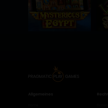
96.5%
Allgemeines
Recht
Home
Datens