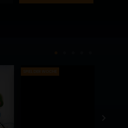
SPIEL DER WOCHE
Volatilität
RTP
Volati