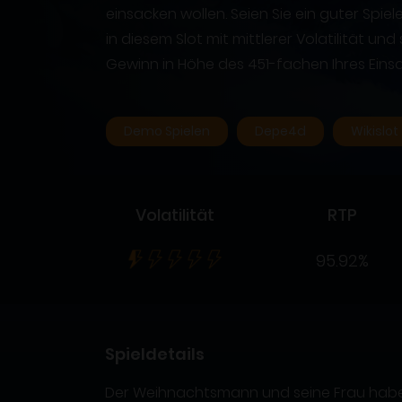
einsacken wollen. Seien Sie ein guter Spiel
in diesem Slot mit mittlerer Volatilität un
Gewinn in Höhe des 451-fachen Ihres Einsa
Demo Spielen
Depe4d
Wikislot
Volatilität
RTP
95.92%
Spieldetails
Der Weihnachtsmann und seine Frau haben