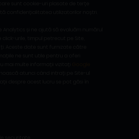
 care sunt cookie-uri plasate de terțe
confidențialitatea utilizatorilor noștri.
e Analytics și ne ajută să evaluăm numărul
click-urile, timpul petrecut pe Site,
ărți. Aceste date sunt furnizate către
ațiile ne sunt utile pentru a oferi
ru mai multe informații vizitați
Google
noască atunci când intrați pe Site-ul
ii despre acest lucru se pot găsi în
 de securitate