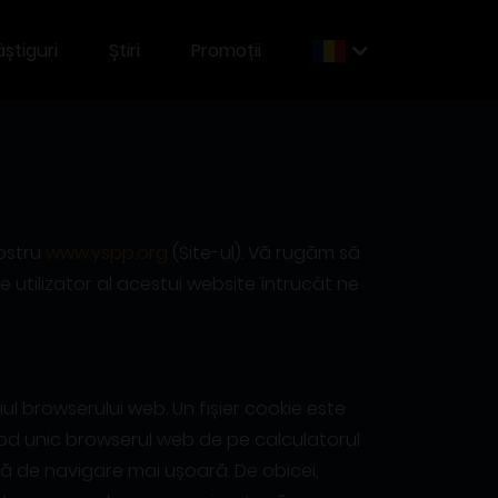
știguri
Știri
Promoții
Nostru
www.yspp.org
(Site-ul). Vă rugăm să
de utilizator al acestui website întrucât ne
iul browserului web. Un fișier cookie este
 mod unic browserul web de pe calculatorul
ă de navigare mai ușoară. De obicei,