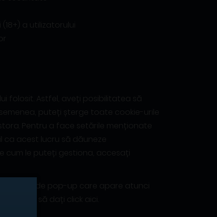
18+) a utilizatorului
or
folosit. Astfel, aveți posibilitatea să
asemenea, puteți șterge toate cookie-urile
tora. Pentru a face setările menționate
bil ca acest lucru să dăuneze
spre cum le puteți gestiona, accesați
ea căsuței de pop-up care apare atunci
, vă rugăm să dați click aici.