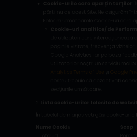
Cookie-urile care aparțin terților
:
părți, nu de acest Site. Ne asigurăm în
Folosim următoarele Cookie-uri care apa
Cookie-uri analitice/ de Perfor
de utilizatori care interacționează c
paginile vizitate, frecvența vizitelo
Google Analytics, iar pe baza feedbac
Utilizatorilor noștri un serviciu mai
Analytics Terms of Use
și
Google Pri
nostru trebuie să dezactivați cooki
secțiunile următoare.
2.
Lista cookie-urilor folosite de websi
În tabelul de mai jos veți găsi cookie-urile 
Nume Cooki
e
Scop
__cfduid
Permit 