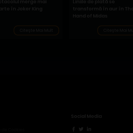
tacolul merge mai
Liniile de plată se
rte în Joker King
transformă în aur în Th
Hand of Midas
Citește Mai Mult
Citește Mai Mu
Social Media
ă de Cookies