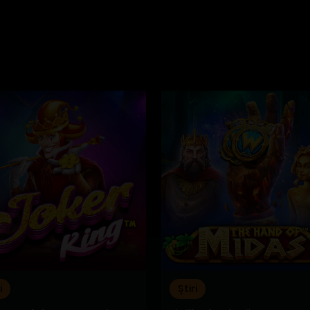
i
Știri