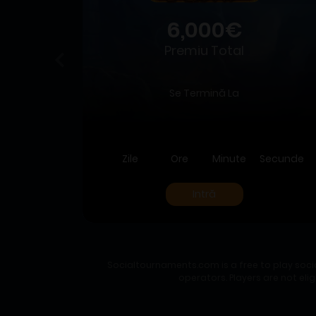
6,000€
Premiu Total
Se Termină La
Zile
Ore
Minute
Secunde
Intră
Socialtournaments.com is a free to play soci
operators. Players are not eli