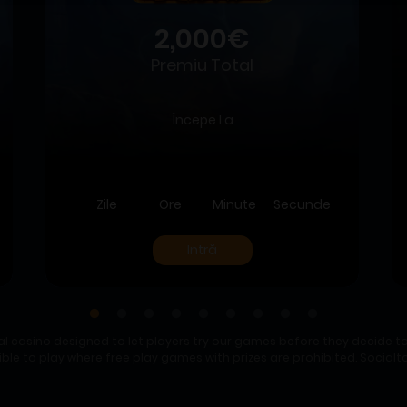
2,000€
Premiu Total
Începe La
Zile
Ore
Minute
Secunde
Intră
al casino designed to let players try our games before they decide to
gible to play where free play games with prizes are prohibited. Socia