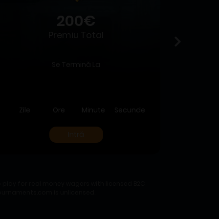
200€
Premiu Total
Se Termină La
Zile
Ore
Minute
Secunde
Zile
Intră
 play for real money wagers with licensed B2C
ltournaments.com is unlicensed.