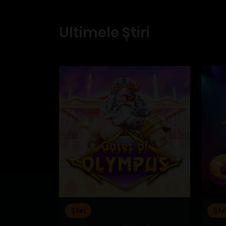
Ultimele Știri
Știri
Știr