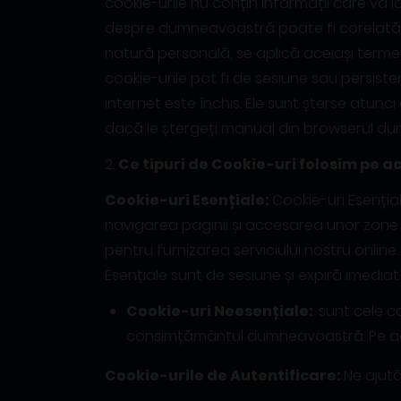
cookie-urile nu conțin informații care vă i
despre dumneavoastră poate fi corelată cu
natură personală, se aplică aceiași termeni
cookie-urile pot fi de sesiune sau persis
internet este închis. Ele sunt șterse atun
dacă le ștergeți manual din browserul d
2.
Ce tipuri de Cookie-uri folosim pe ac
Cookie-uri Esențiale:
Cookie-uri Esenți
navigarea paginii și accesarea unor zone s
pentru furnizarea serviciului nostru onlin
Esențiale sunt de sesiune și expiră imediat 
Cookie-uri Neesențiale:
sunt cele c
consimțământul dumneavoastră. Pe ace
Cookie-urile de Autentificare:
Ne ajută