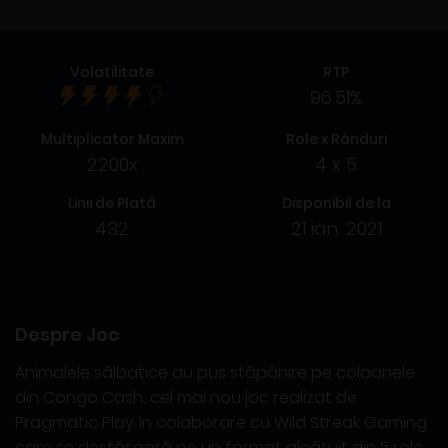
Volatilitate
RTP
96.51%
Multiplicator Maxim
Role x Rânduri
2200x
4 x 5
Linii de Plată
Disponibil de la
432
21 ian. 2021
Despre Joc
Animalele sălbatice au pus stăpânire pe coloanele
din Congo Cash, cel mai nou joc realizat de
Pragmatic Play în colaborare cu Wild Streak Gaming
care se desfășoară pe un format alcătuit din 5 role