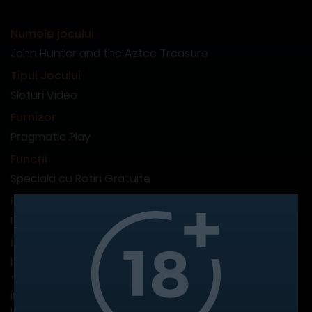
Numele jocului
John Hunter and the Aztec Treasure
Tipul Jocului
Sloturi Video
Furnizor
Pragmatic Play
Funcții
Speciala cu Rotiri Gratuite
Platforme
Desktop, Tabletă, Smartphone
Limbi
bulgară, chineză, chineză tradițională, finlandeză,
franceză, germană, greacă, maghiară, italiană,
indoneziană, engleză, japoneză, coreeană, lituaniană,