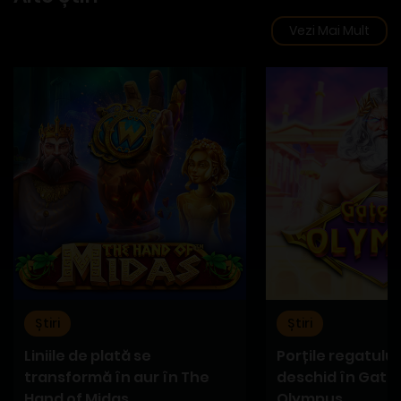
Vezi Mai Mult
Știri
Știri
Liniile de plată se
Porțile regatului 
transformă în aur în The
deschid în Gates
Hand of Midas
Olympus