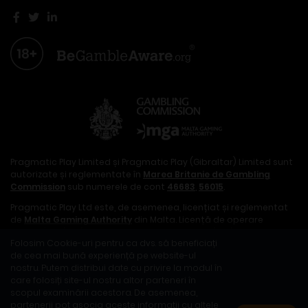
Pragmatic Play Limited și Pragmatic Play (Gibraltar) Limited sunt
autorizate și reglementate în
Marea Britanie de Gambling
Commission
sub numerele de cont
46683
,
56015
.
Pragmatic Play Ltd este, de asemenea, licențiat și reglementat
de
Malta Gaming Authority
din Malta. Licență de operare
nr.
MGA/B2B/317/2016
. Aviz de recunoaștere
RN/142/2019
. Servicii
Folosim Cookie-uri pentru ca dvs. să beneficiați
de jocuri de tip 1 & tip 3.
de cea mai bună experiență pe website-ul
Aceste licențe nu se aplică pentru platforma Social
nostru. Putem distribui date cu privire la modul în
Tournaments (socialtournaments.com), care poate fi accesată
care folosiți site-ul nostru altor parteneri în
gratuit, cu excepția cazului în care este interzisă și funcționează
scopul examinării acestora. De asemenea,
fără licență.
partenerii pot asocia aceste informații cu altele