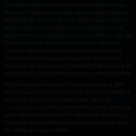
Această aventură îl trimite pe John Hunter într-un
loc pe cât de exotic, pe atât de periculos: pădurea
tropicală din America de Sud, unde poporul aztec a
luptat împotriva conquistadorului spaniol Cortes,
determinându-l să piardă comoara oferită în dar de
împăratul aztec. Nu s-a mai auzit nimic de aurul
aztecilor de atunci, el rămânând doar o legendă.
John Hunter este singurul explorator suficient de
curajos și de curios ca să găsească lăzile cu aur și, în
același timp, să te recompenseze cu premii colosale.
Alătură-te lui John Hunter în misiunea lui de a găsi
comoara pierdută și el se poate revanșa oferindu-ți
un bonus de 10.804 ori pariul plasat. Slotul de
păcănele gratis
John Hunter and the Aztec Treasure
pune dispoziție până la 7776 de moduri de câștig și
o funcție remarcabilă care cu siguranță te va ajuta
să câștigi un super premiu.