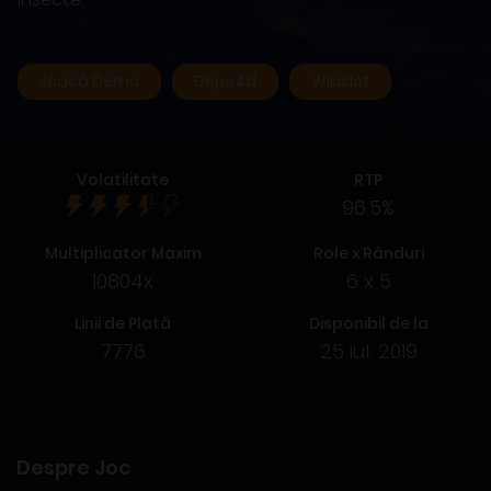
Joacă Demo
Depe4d
Wikislot
Volatilitate
RTP
96.5%
Multiplicator Maxim
Role x Rânduri
10804x
6 x 5
Linii de Plată
Disponibil de la
7776
25 iul. 2019
Despre Joc