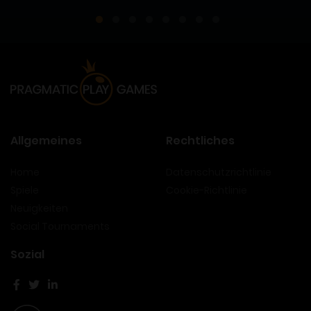
Allgemeines
Rechtliches
Home
Datenschutzrichtlinie
Spiele
Cookie-Richtlinie
Neuigkeiten
Social Tournaments
Sozial