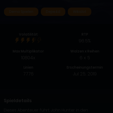
Demo Spielen
Depe4d
Wikislot
Volatilität
RTP
96.5%
Max Multiplikator
Walzen x Reihen
10804x
6 x 5
Linien
Erscheinungstermin
7776
Jul 25, 2019
Spieldetails
Dieses Abenteuer führt John Hunter in den