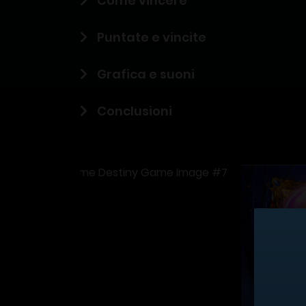
Come vincere
Puntate e vincite
Grafica e suoni
Conclusioni