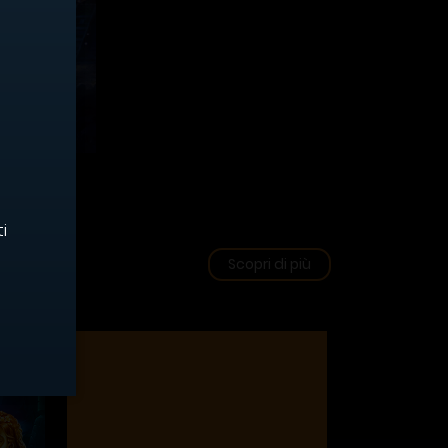
i
Scopri di più