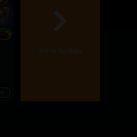
Altre Notizie
f
iù