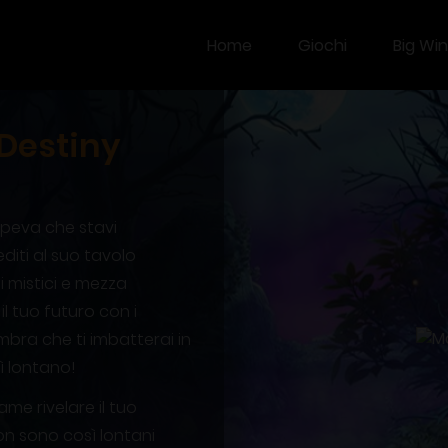
Home
Giochi
Big Wi
Destiny
apeva che stavi
diti al suo tavolo
 mistici e mezza
l tuo futuro con i
mbra che ti imbatterai in
ì lontano!
me rivelare il tuo
on sono così lontani