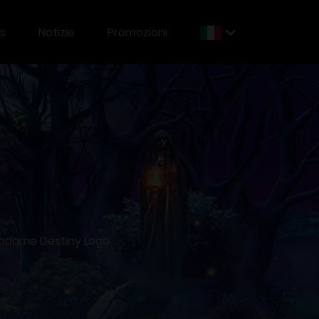
ns
Notizie
Promozioni