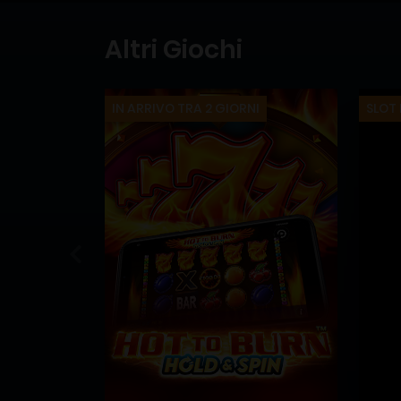
Altri Giochi
IN ARRIVO TRA 2 GIORNI
SLOT 
Volatilità
RTP
96.7%