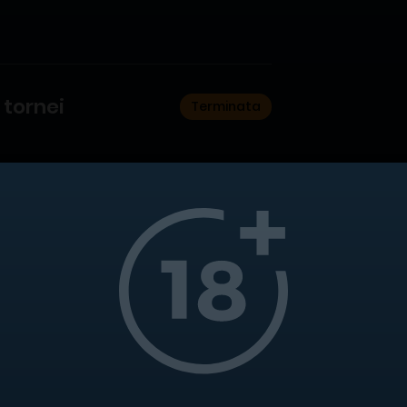
 tornei
Terminata
AIO 21 23:59 +00:00
 Prize Drops
In corso
1 23:59 +00:00