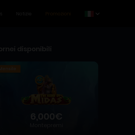
ns
Notizie
Promozioni
ornei disponibili
Mensile
Finali se
6,000€
Montepremi