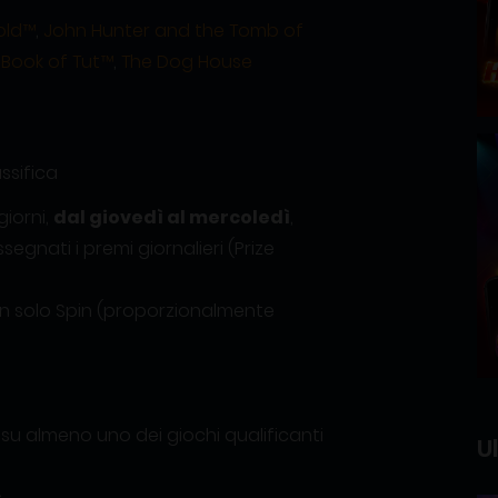
old™
,
John Hunter and the Tomb of
 Book of Tut™
,
The Dog House
ssifica
iorni,
dal giovedì al mercoledì
,
nati i premi giornalieri (Prize
n un solo Spin (proporzionalmente
 su almeno uno dei giochi qualificanti
U
s