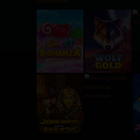
Giochi idonei