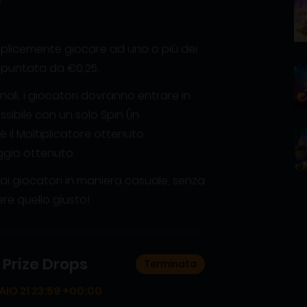
mplicemente giocare ad uno o più dei
 puntata da €0,25.
nali, i giocatori dovranno entrare in
sibile con un solo Spin (in
è il Moltiplicatore ottenuto
ggio ottenuto.
i ai giocatori in maniera casuale, senza
ere quello giusto!
Prize Drops
Terminata
AIO 21 23:59 +00:00