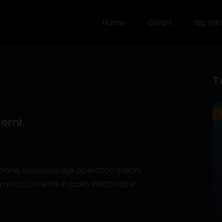
Home
Giochi
Big Wi
T
orni.
SCOPRI GLI ALTRI
zione dedicata agli operatori italiani
25
raio 2021 mette in palio €600.000 in