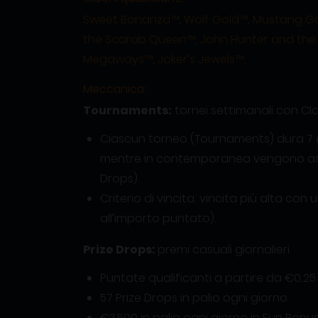
Sweet Bonanza™
,
Wolf Gold™
,
Mustang G
the Scarab Queen™
,
John Hunter and the
Megaways™
,
Joker’s Jewels™
.
Meccanica:
Tournaments:
tornei settimanali con Cla
Ciascun torneo (Tournaments) dura 7 g
mentre in contemporanea vengono asseg
Drops).
Criterio di vincita: vincita più alta co
all’importo puntato).
Prize Drops:
premi casuali giornalieri
Puntate qualificanti a partire da €0,25
57 Prize Drops in palio ogni giorno
€3.500 in palio ogni giorno in Fun Bonu