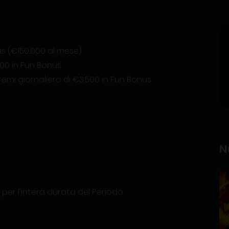
TORNEI
DISPONIBILI!
s (€150.000 al mese)
Scopri di più
000 in Fun Bonus
emi giornaliero di €3.500 in Fun Bonus
N
 per l’intera durata del Periodo