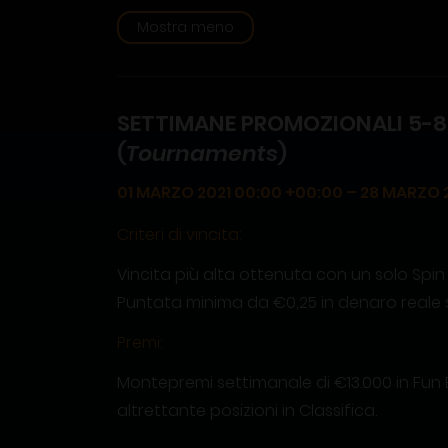
Mostra meno
SETTIMANE PROMOZIONALI 5-8: 
(
Tournaments
)
01 MARZO 2021 00:00 +00:00 – 28 MARZO 2
Criteri di vincita:
Vincita più alta ottenuta con un solo Spin
Puntata minima da €0,25 in denaro reale s
Premi:
Montepremi settimanale di €13.000 in Fun B
altrettante posizioni in Classifica.