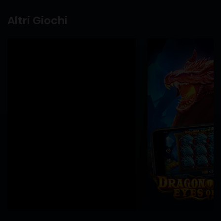
Altri Giochi