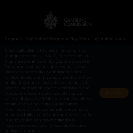
Pragmatic Play Limited, Pragmatic Play (Gibraltar) Limited, sono
autorizzate e regolamentate in
Gran Bretagna dalla Gambling
Commission
con account n.
46683
,
56015
.
Questo sito utilizza i Cookie e tecnologie simili
(congiuntamente “i Cookie”) per garantirti la
Pragmatic Play Ltd è inoltre regolamentata dalla
Malta Gaming
migliore esperienza di navigazione possibile.
Authority
.
Potremmo raccogliere informazioni sul tuo
utilizzo del nostro sito e condividerle con
Licenza numero
MGA/B2B/317/2016
. Documento
fornitori di servizi di misurazione e di analytics, i
riconosciuto
RN/142/2019
. Type 1 & Type 3 Gaming Services.
quali potrebbero a loro volta associarle ad
Queste licenze non si applicano a Social Tournaments
ulteriori informazioni che hai condiviso o che
Accetta
(socialtournaments.com), il quale offre giochi gratuiti senza
potrebbero essere state raccolte tramite
necessità di licenza nei Paesi in cui ciò è permesso dalle autorità
l’utilizzo di servizi terzi. Cliccando su “Accetto” o
locali competenti.
continuando a navigare sul sito senza
modificare le impostazioni relative, dichiari di
accettare l’utilizzo dei Cookie sul nostro sito. Se
COPYRIGHT © 2015 – 2021. Tutti i diritti riservati Pragmatic Play –
lo vorrai, potrai sempre modificare le
Qualsiasi contenuto incluso in questo sito Web è protetto dalle
impostazioni relative all’utilizzo dei Cookie in
leggi internazionali sul copyright.
qualsiasi momento.