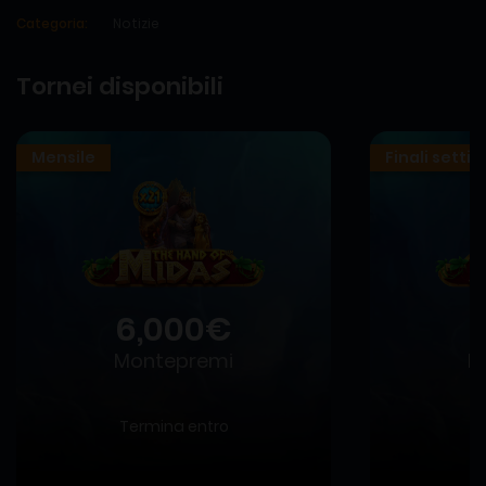
Categoria:
Notizie
Tornei disponibili
Mensile
Finali setti
6,000€
Montepremi
M
Termina entro