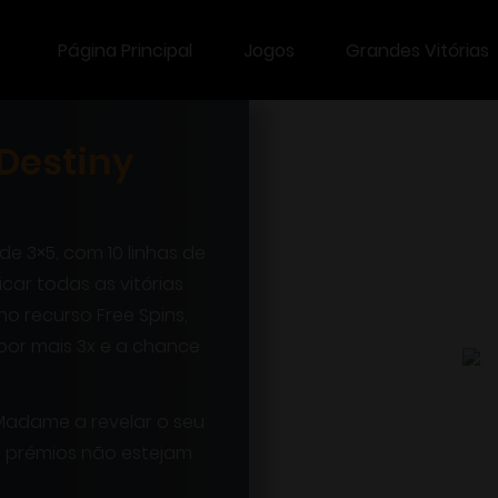
Página Principal
Jogos
Grandes Vitórias
Destiny
e 3×5, com 10 linhas de
car todas as vitórias
o recurso Free Spins,
 por mais 3x e a chance
 Madame a revelar o seu
s prémios não estejam