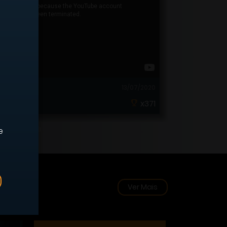
13/07/2020
19/10/2020
x391
x371
e
Ver Mais