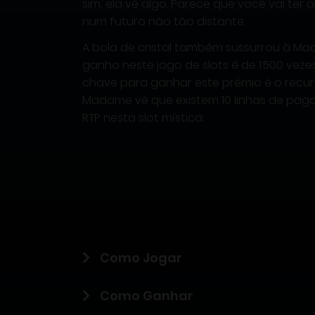
sim, ela vê algo. Parece que você vai ter 
num futuro não tão distante.
A bola de cristal também sussurrou à Ma
ganho neste jogo de slots é de 1.500 vez
chave para ganhar este prémio é o recurs
Madame vê que existem 10 linhas de pag
RTP nesta slot mística.
Como Jogar
Como Ganhar