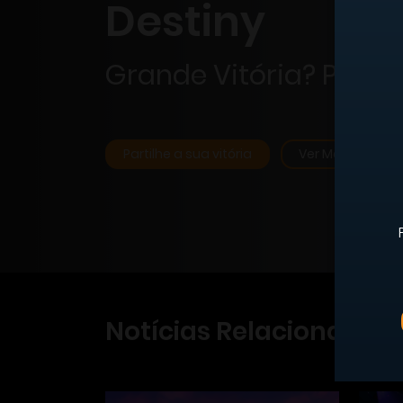
Destiny
Grande Vitória? Parti
Partilhe a sua vitória
Ver Mais
Notícias Relacionadas