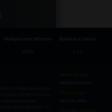
Multiplicador Máximo
Bobinas x Linhas
1500x
3 x 5
Nome do jogo
Madame Destiny
 Destiny sabia que estava
Tipo de jogo
al mágica. Sente-se à sua
Slots de vídeo
vela mística meio
elhas cartas de tarot. Oh,
Provedor do jogo