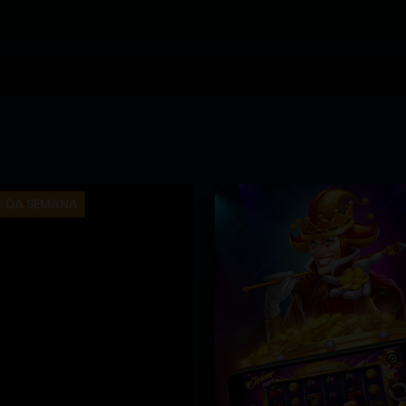
 DA SEMANA
olatilidade
RTP
Volatilidade
RTP
96.5%
96.5%