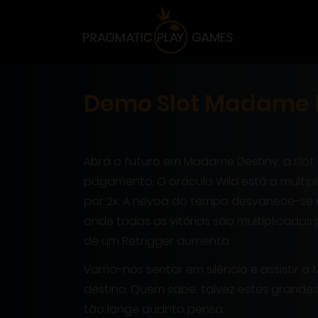
Demo Slot Madame 
Abra o futuro em Madame Destiny, a slot d
pagamento. O oráculo Wild está a multipli
por 2x. A névoa do tempo desvanece-se n
onde todas as vitórias são multiplicadas
de um Retrigger aumenta.
Vamo-nos sentar em silêncio e assistir a
destino. Quem sabe, talvez estes grande
tão longe quanto pensa.