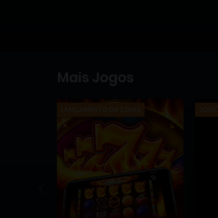
Mais Jogos
LANÇAMENTO EM 2 DIAS
JOGO
Volatilidade
RTP
V
96.7%