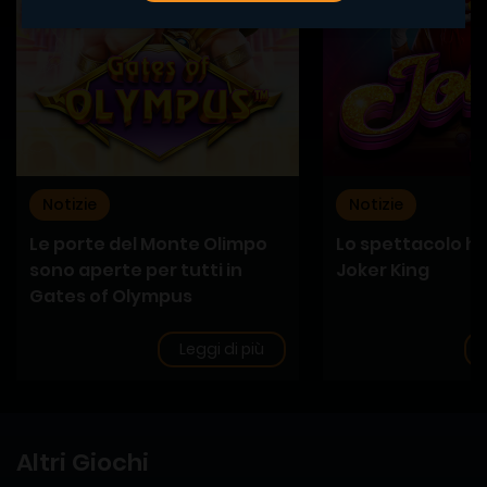
Notizie
Notizie
Le porte del Monte Olimpo
Lo spettacolo ha
sono aperte per tutti in
Joker King
Gates of Olympus
Leggi di più
Altri Giochi