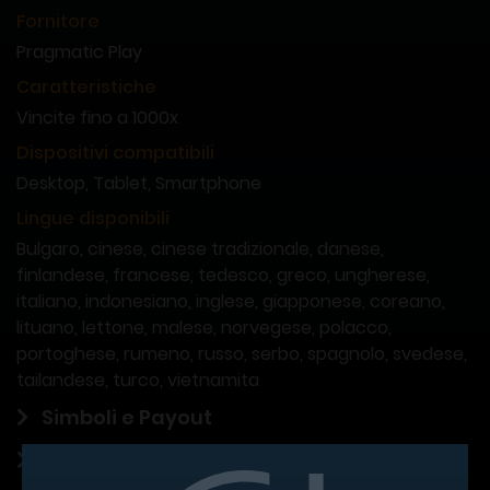
Fornitore
Pragmatic Play
Caratteristiche
Vincite fino a 1000x
Dispositivi compatibili
Desktop, Tablet, Smartphone
Lingue disponibili
Bulgaro, cinese, cinese tradizionale, danese,
finlandese, francese, tedesco, greco, ungherese,
italiano, indonesiano, inglese, giapponese, coreano,
lituano, lettone, malese, norvegese, polacco,
portoghese, rumeno, russo, serbo, spagnolo, svedese,
tailandese, turco, vietnamita
Simboli e Payout
Come vincere