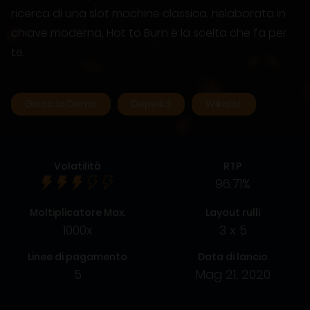
ricerca di una slot machine classica, rielaborata in
chiave moderna, Hot to Burn è la scelta che fa per
te.
Gioca la Demo
Depe4d
Wikislot
Volatilità
RTP
96.71%
Moltiplicatore Max.
Layout rulli
1000x
3 x 5
Linee di pagamento
Data di lancio
5
Mag 21, 2020