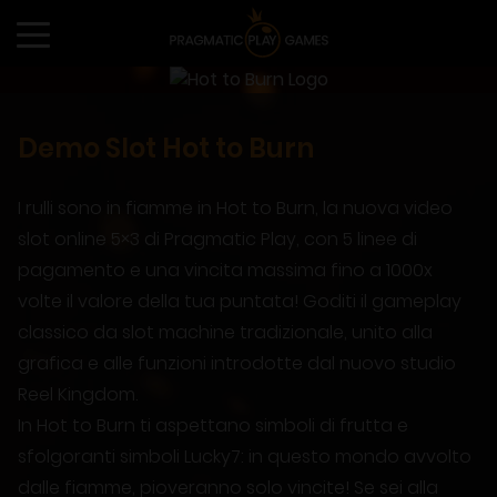
Demo Slot Hot to Burn
I rulli sono in fiamme in Hot to Burn, la nuova video
slot online 5×3 di Pragmatic Play, con 5 linee di
pagamento e una vincita massima fino a 1000x
volte il valore della tua puntata! Goditi il gameplay
classico da slot machine tradizionale, unito alla
grafica e alle funzioni introdotte dal nuovo studio
Reel Kingdom.
In Hot to Burn ti aspettano simboli di frutta e
sfolgoranti simboli Lucky7: in questo mondo avvolto
dalle fiamme, pioveranno solo vincite! Se sei alla