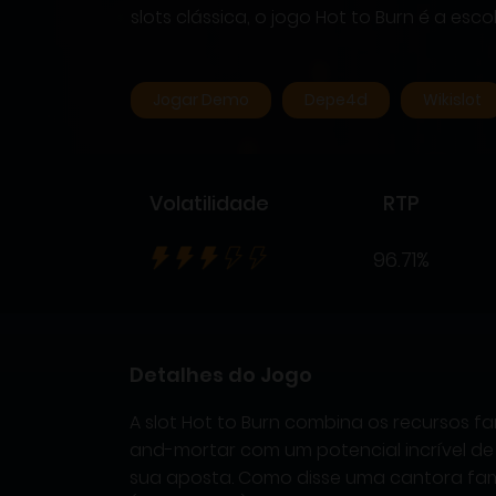
slots clássica, o jogo Hot to Burn é a esco
Jogar Demo
Depe4d
Wikislot
Volatilidade
RTP
96.71%
Detalhes do Jogo
A slot Hot to Burn combina os recursos fam
and-mortar com um potencial incrível de 
sua aposta. Como disse uma cantora fam