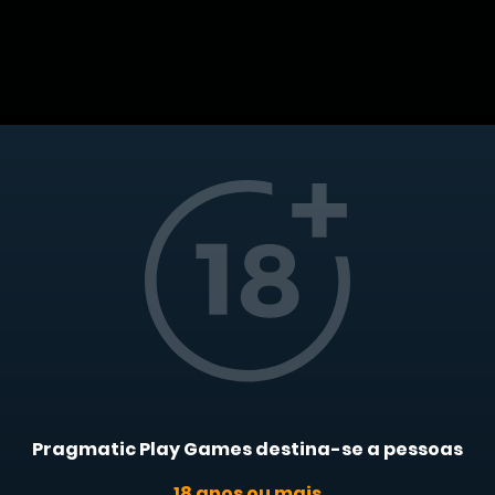
Pragmatic Play Games destina-se a pessoas
18 anos ou mais