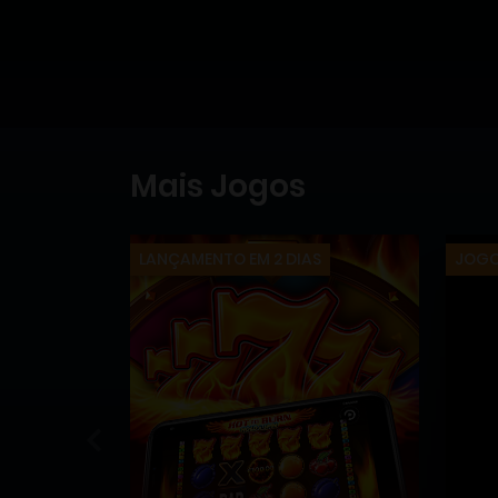
Mais Jogos
LANÇAMENTO EM 2 DIAS
JOGO
Volatilidade
RTP
V