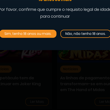
Por favor, confirme que cumpre o requisito legal de idad
para continuar
Sim, tenho 18 anos ou mais.
Não, não tenho 18 anos.
ícias
Notícias
spetáculo tem de
As linhas de pagamento
inuar em Joker King
transformam-se em ou
em The Hand of Midas
Ler Mais
Ler Ma