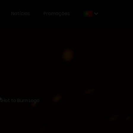
Notícias
Promoções