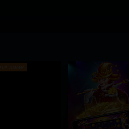
 DA SEMANA
olatilidade
RTP
Volatilidade
RTP