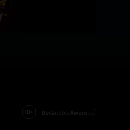
96.54%