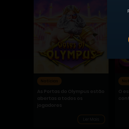
Notícias
Not
As Portas do Olympus estão
O e
abertas a todos os
cont
jogadores
Ler Mais