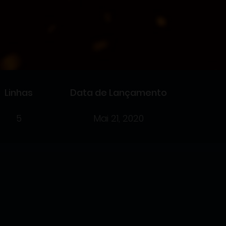
Linhas
Data de Lançamento
5
Mai 21, 2020