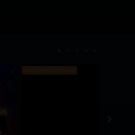
JOGOS MAIS POPULARES
Volatilidade
RTP
Volatil