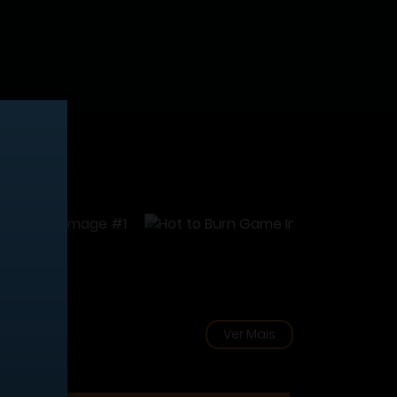
Ver Mais