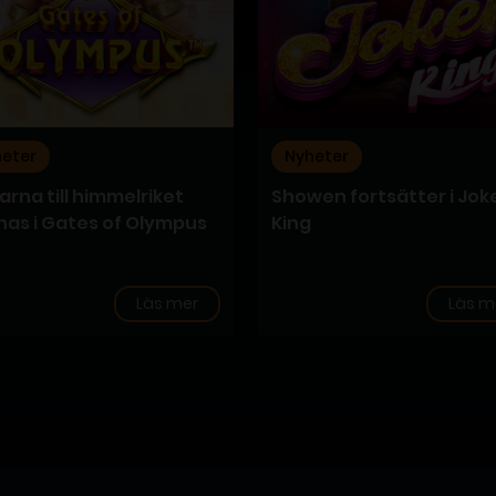
eter
Nyheter
arna till himmelriket
Showen fortsätter i Jok
as i Gates of Olympus
King
Läs mer
Läs m