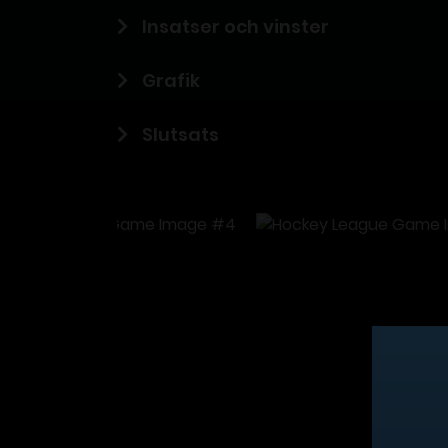
Insatser och vinster
Grafik
Slutsats