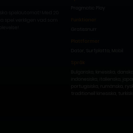
Pragmatic Play
tiska spelautomat! Med 20
Funktioner
tta spel verkligen vad som
plevelse!
Gratissnurr
Plattformer
Dator, Surfplatta, Mobil
Språk
Bulgariska, kinesiska, danska
indonesiska, italienska, jap
portugisiska, rumänska, rysk
traditionell kinesiska, turki