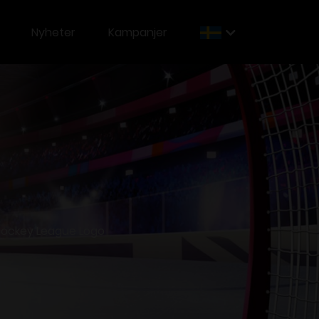
Nyheter
Kampanjer