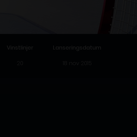
Vinstlinjer
Lanseringsdatum
20
18 nov 2015