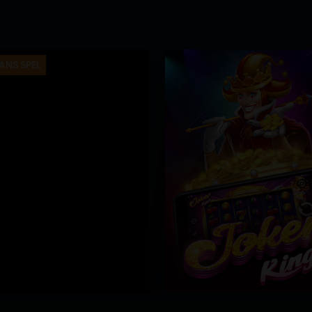
ANS SPEL
Volatilitet
RTP
Volatilitet
RTP
96.5%
96.5%