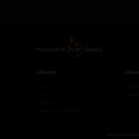
Allmänt
Villko
Hem
Integr
Spel
Cookie
Nyheter
Social Tournaments
Pragmatic Play L