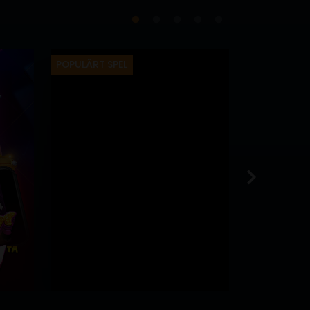
POPULÄRT SPEL
Volatilitet
RTP
Volati
96.54%