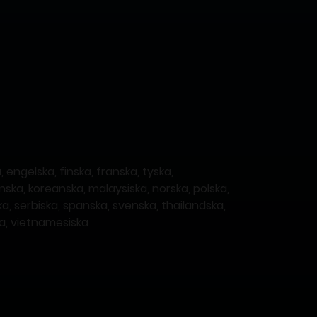
, engelska, finska, franska, tyska,
anska, koreanska, malaysiska, norska, polska,
a, serbiska, spanska, svenska, thailändska,
ska, vietnamesiska