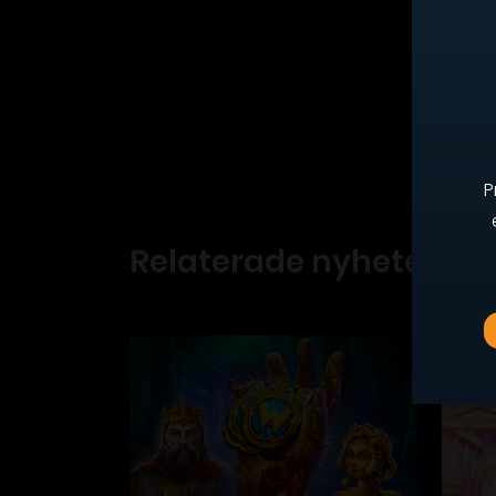
P
Relaterade nyheter