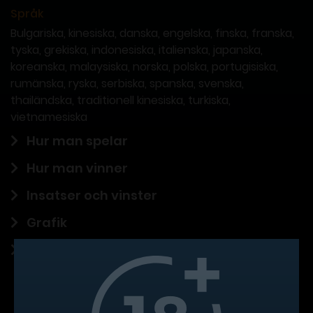
Språk
Bulgariska, kinesiska, danska, engelska, finska, franska,
tyska, grekiska, indonesiska, italienska, japanska,
koreanska, malaysiska, norska, polska, portugisiska,
rumänska, ryska, serbiska, spanska, svenska,
thailändska, traditionell kinesiska, turkiska,
vietnamesiska
Hur man spelar
Hur man vinner
Insatser och vinster
Grafik
Slutsats