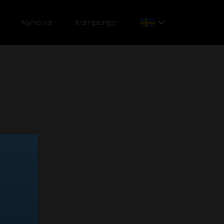
Nyheter
Kampanjer