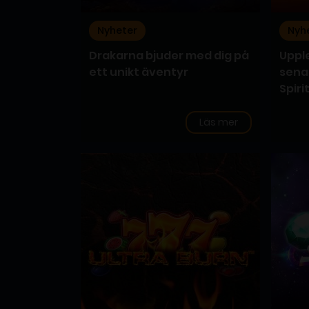
Nyheter
Nyh
Drakarna bjuder med dig på
Uppl
ett unikt äventyr
sena
Spiri
Läs mer