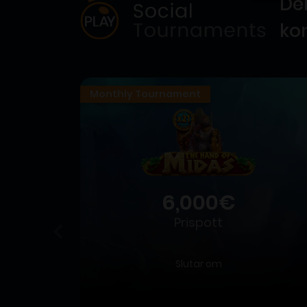
Del
ko
Monthly Tournament
6,000€
Prispott
Slutar om