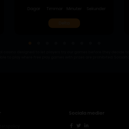
Dagar
Timmar
Minuter
Sekunder
Delta
al casino designed to let players try our games before they decide to
gible to play where free play games with prizes are prohibited. Socia
r
Sociala medier
itetspolicy