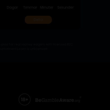
Dagar
Timmar
Minuter
Sekunder
Daga
Delta
 play for real money wagers with licensed B2C
ltournaments.com is unlicensed.