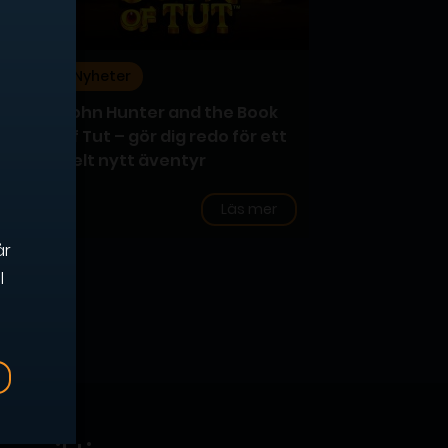
Nyheter
k
John Hunter and the Book
of Tut – gör dig redo för ett
helt nytt äventyr
Läs mer
r
år
l