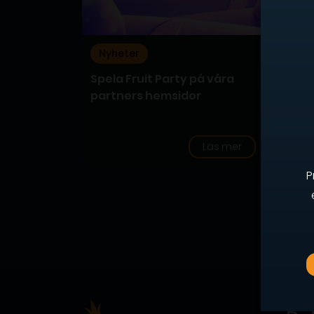
Nyheter
Nyh
Spela Fruit Party på våra
Bingo
partners hemsidor
bing
Prag
Läs mer
P