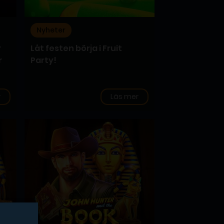
Nyheter
r
Låt festen börja i Fruit
r
Party!
r
Läs mer