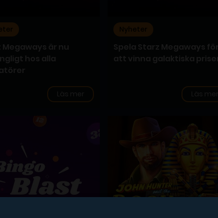
eter
Nyheter
z Megaways är nu
Spela Starz Megaways fö
ängligt hos alla
att vinna galaktiska prise
atörer
Läs mer
Läs me