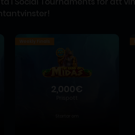
ta i Social Tournaments för att vin
ntantvinster!
Weekly Finals
2,000€
Prispott
Startar om