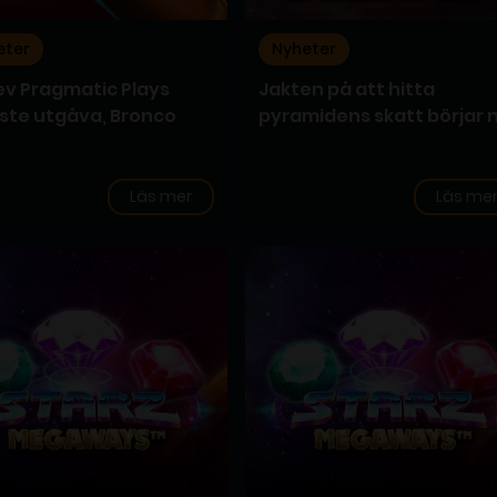
eter
Nyheter
ev Pragmatic Plays
Jakten på att hitta
ste utgåva, Bronco
pyramidens skatt börjar 
t
Läs mer
Läs me