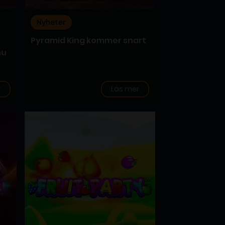
Nyheter
Pyramid King kommer snart
nu
r
Läs mer