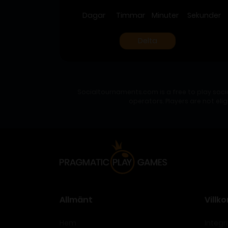
Dagar
Timmar
Minuter
Sekunder
Delta
Socialtournaments.com is a free to play soci
operators. Players are not eli
Allmänt
Villko
Hem
Integr