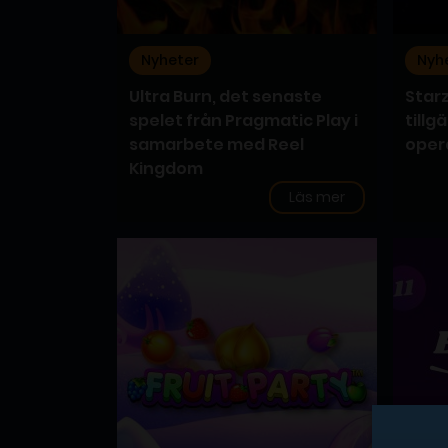
Nyheter
Nyh
Ultra Burn, det senaste
Star
spelet från Pragmatic Play i
tillg
samarbete med Reel
oper
Kingdom
Läs mer