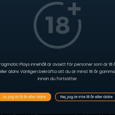
eter
Nyheter
 Blast – den senaste
John Hunter and the Boo
oprodukten från
of Tut – Hitta de gömda
matic Play
skatterna i forntida
Egypten
Läs mer
Läs me
ragmatic Plays innehåll är avsett för personer som är 18 
eller äldre. Vänligen bekräfta att du är minst 18 år gamma
innan du fortsätter.
1
2
3
4
5
Ja, jag är 18 år eller äldre
Nej, jag är inte 18 år eller äldre