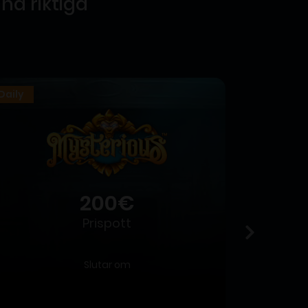
na riktiga
Daily
Daily
200€
Prispott
Slutar om