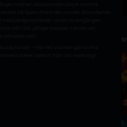
gånger insatsen. Bonusrundan börjar med tre
 landar på hjulen återställer antalet återstående
äckt med pengarsymboler i slutet av omgången,
tten på 1 000 gånger insatsen. Faraon vet
r på bästa sätt.
N
lita på faraon – han vet vad han gör! Du har
partners online casinon från och med idag!