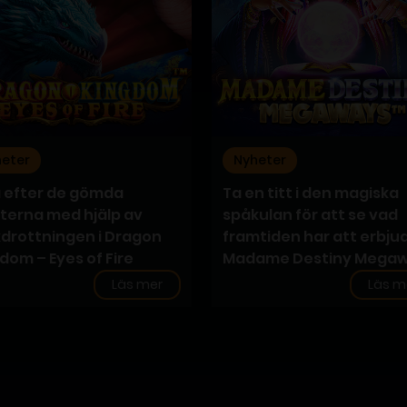
eter
Nyheter
 efter de gömda
Ta en titt i den magiska
terna med hjälp av
spåkulan för att se vad
drottningen i Dragon
framtiden har att erbjud
dom – Eyes of Fire
Madame Destiny Mega
Läs mer
Läs m