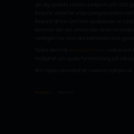
ge dig spelets största jackpott på 1 000 
Respins, varefter varje pengarsymbol som
Respins till tre. Om hela spelplanen är t
kommer det att utlösa den enorma jackpo
verkligen hur man ska behandla sina gäste
Testa den här
spelautomaten
online och 
möjlighet att spela Pyramid King på våra 
18+ | Spela ansvarsfullt | www.stodlinjen.se
Kategori:
Nyheter