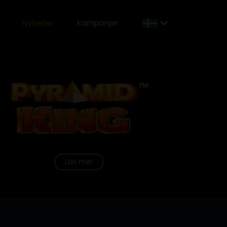
Nyheter
Kampanjer
Läs mer