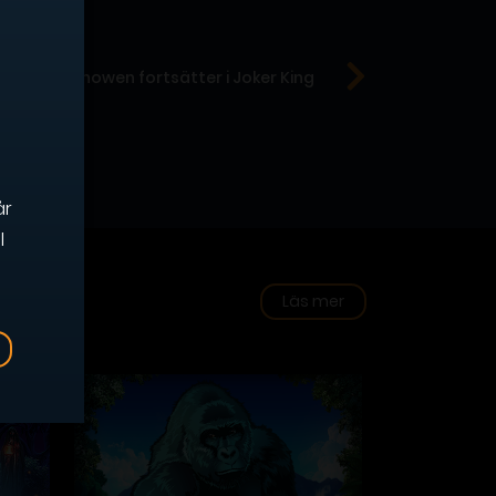
Showen fortsätter i Joker King
år
l
Läs mer