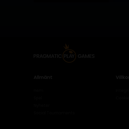
Allmänt
Villko
Hem
Integr
Spel
Cookie
Nyheter
Social Tournaments