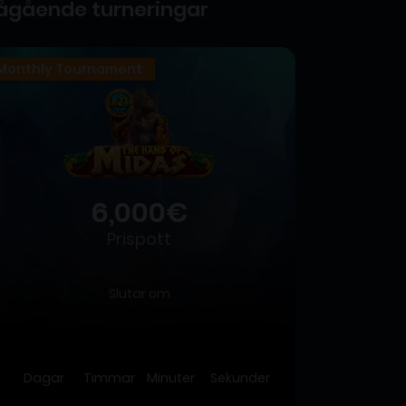
ågående turneringar
Monthly Tournament
Weekly Fi
6,000€
Prispott
Slutar om
Dagar
Timmar
Minuter
Sekunder
Daga