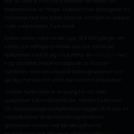
När du startar Fruit Party kommer din skärm att
svämma över av färger. Frukterna har arrangerat en
fantastisk fest där både stjärnor och hjärtan dansar
i takt med modern, funk musik.
Episka vinster med värden upp till 5 000 gånger din
insats och saftiga symboler som kan landa på
spelplanen väntar dig i Fruit Party, en
videoslot
med
hög volatilitet. Festens höjdpunkt är Scatter-
symbolen, som kan utlösa 10 läckra gratissnurr och
ge dig chansen att vinna den enorma jackpotten.
Tumble-funktionen är ansvarig för att hålla
spelplanen fylld med symboler, medan funktionen
för slumpmässiga multiplikatorer lägger till 2x och 4x
multiplikatorer till de normala symbolerna i
gratissnurr-rundan. Här blir alla galna när
multiplikatorn når ett värde på hela 245x!
Spela