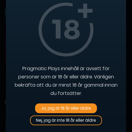
Pragmatic Plays innehåll är avsett för
personer som är 18 år eller äldre. Vänligen
bekräfta att du är minst 18 år gammal innan
du fortsätter.
Fler nyheter
Ja, jag är 18 år eller äldre
Nej, jag är inte 18 år eller äldre
Se hur vinstlinjerna förvandlas till guld i
The Hand of Midas