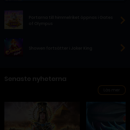
Portarna till himmelriket öppnas i Gates
of Olympus
Showen fortsätter i Joker King
Senaste nyheterna
Läs mer