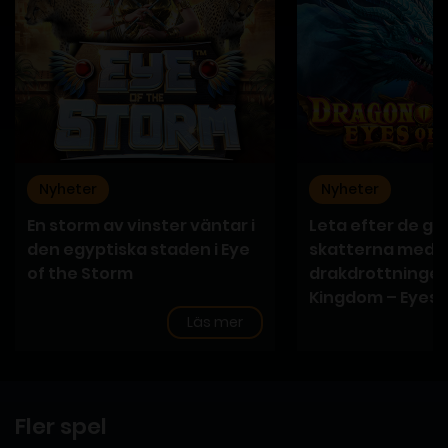
Nyheter
Nyheter
En storm av vinster väntar i
Leta efter de g
den egyptiska staden i Eye
skatterna med h
of the Storm
drakdrottningen
Kingdom – Eyes o
Läs mer
Fler spel