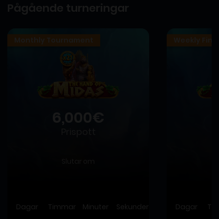
Pågående turneringar
Monthly Tournament
Weekly Fina
6,000€
Prispott
Slutar om
Dagar
Timmar
Minuter
Sekunder
Dagar
Ti