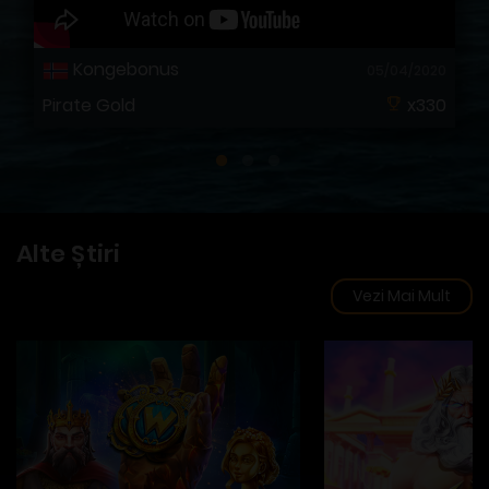
Alte Știri
Vezi Mai Mult
Știri
Știri
Liniile de plată se
Porțile regatului 