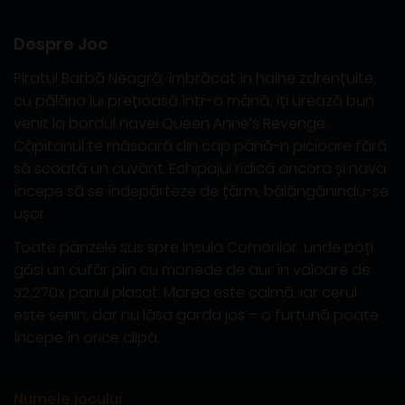
Despre Joc
Piratul Barbă Neagră, îmbrăcat în haine zdrențuite,
cu pălăria lui prețioasă într-o mână, îți urează bun
venit la bordul navei Queen Anne’s Revenge.
Căpitanul te măsoară din cap până-n picioare fără
să scoată un cuvânt. Echipajul ridică ancora și nava
începe să se îndepărteze de țărm, bălăngănindu-se
ușor.
Toate pânzele sus spre Insula Comorilor, unde poți
găsi un cufăr plin cu monede de aur în valoare de
32,270x pariul plasat. Marea este calmă, iar cerul
este senin, dar nu lăsa garda jos – o furtună poate
începe în orice clipă.
Numele jocului