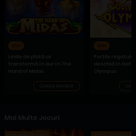
transformă în aur în The
deschid în Gates
Hand of Midas
Olympus
Citește Mai Mult
Citeș
Mai Multe Jocuri
DISPONIBIL ÎN 2 ZILE
JOCUL SĂPTĂMÂNII