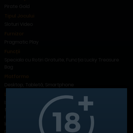
Pirate Gold
Tipul Jocului
Sloturi Video
Furnizor
Pragmatic Play
Funcții
Speciala cu Rotiri Gratuite, Funcția Lucky Treasure
Bag
Platforme
Desktop, Tabletă, Smartphone
Limbi
bulgară, chineză, chineză tradițională, daneză,
finlandeză, franceză, germană, greacă, maghiară,
italiană, indoneziană, engleză, japoneză, coreeană,
lituaniană, letonă, malaeză, norvegiană, poloneză,
portugheză, română, rusă, sârbă, spaniolă, suedeză,