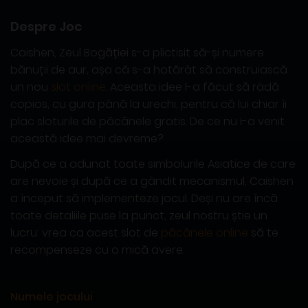
Despre Joc
Caishen, Zeul Bogăției s-a plictisit să-și numere
bănuții de aur, așa că s-a hotărât să construiască
un nou
slot online
. Aceasta idee l-a făcut să râdă
copios, cu gura până la urechi, pentru că lui chiar îi
plac sloturile de păcănele gratis. De ce nu i-a venit
această idee mai devreme?
După ce a adunat toate simbolurile Asiatice de care
are nevoie și după ce a gândit mecanismul, Caishen
a început să implementeze jocul. Deși nu are încă
toate detaliile puse la punct, zeul nostru știe un
lucru: vrea ca acest slot de
păcănele online
să te
recompenseze cu o mică avere.
Numele jocului