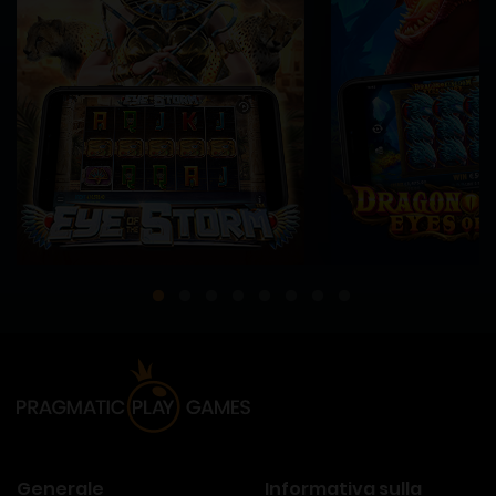
Generale
Informativa sulla