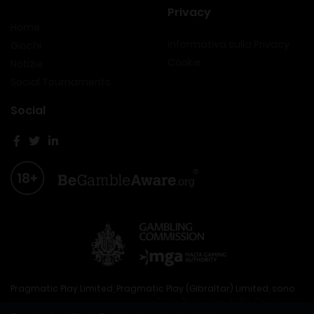
Privacy
Home
Informativa sulla Privacy
Giochi
Cookie
Notizie
Social Tournaments
Social
Pragmatic Play Limited, Pragmatic Play (Gibraltar) Limited, sono
autorizzate e regolamentate in
Gran Bretagna dalla Gambling
Commission
con account n.
46683
,
56015
.