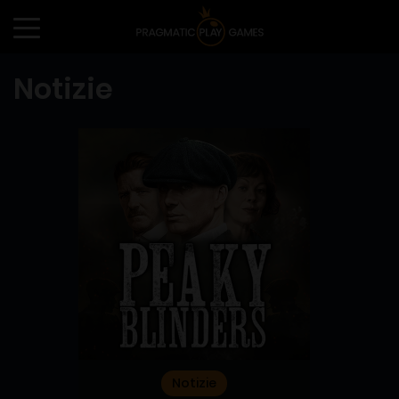
Notizie
Notizie