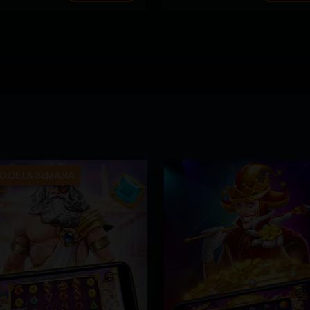
O DE LA SEMANA