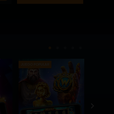
JUEGO POPULAR