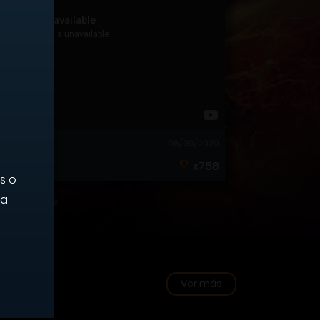
06/09/2020
15/11/2020
x249
x758
s o
da
Ver más