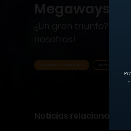
Megaways
¿Un gran triunfo? ¡Co
nosotros!
Comparte tu victoria
Ver más
Pr
m
Noticias relacionadas