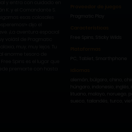
cial y entra con cuidado en
Proveedor de juegos
itán K. y el Comandante S.
Pragmatic Play
nsigamos esas colosales
peremos!» dijo el
Características
ve. ¡La aventura espacial
Free Spins, Sticky Wilds
y volátil de Pragmatic
alaxia, muy, muy lejos. Tu
Plataformas
 al enorme tesoro de
PC, Tablet, Smarthphone
 Free Spins es el lugar que
uede premiarte con hasta
Idiomas
alemán, búlgaro, chino, chi
húngaro, indonesio, inglés, i
lituano, malayo, noruego, p
sueco, tailandés, turco, vi