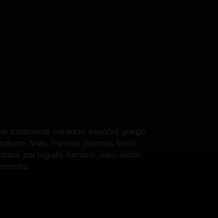
no tradicional, coreano, español, griego,
taliano, finés, francés, japonés, letón,
olaco, portugués, rumano, ruso, serbio,
etnamita