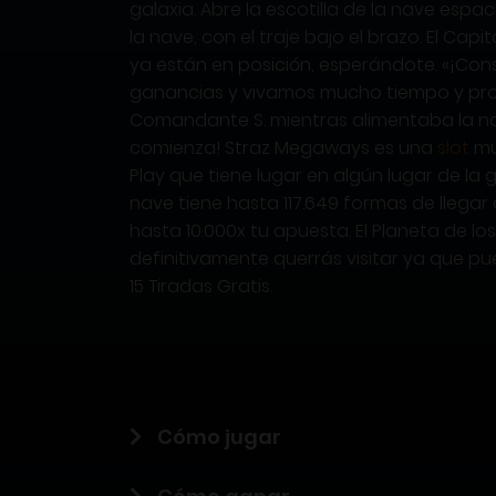
galaxia. Abre la escotilla de la nave espa
la nave, con el traje bajo el brazo. El Cap
ya están en posición, esperándote. «¡Co
ganancias y vivamos mucho tiempo y pros
Comandante S. mientras alimentaba la na
comienza! Straz Megaways es una
slot
mu
Play que tiene lugar en algún lugar de la g
nave tiene hasta 117.649 formas de llegar
hasta 10.000x tu apuesta. El Planeta de los
definitivamente querrás visitar ya que p
15 Tiradas Gratis.
Cómo jugar