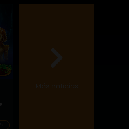
Más noticias
e
ás