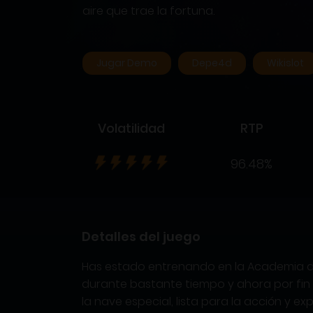
aire que trae la fortuna.
Jugar Demo
Depe4d
Wikislot
Volatilidad
RTP
96.48%
Detalles del juego
Has estado entrenando en la Academia 
durante bastante tiempo y ahora por fin 
la nave especial, lista para la acción y exp