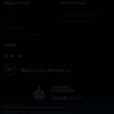
Allgemeines
Rechtliches
Home
Datenschutzrichtlinie
Spiele
Cookie-Richtlinie
Neuigkeiten
Social Tournaments
Sozial
Wir setzen Cookies ein, damit Sie unsere
Pragmatic Play Limited, Pragmatic Play (Gibraltar) Limited sind
Webseite optimal nutzen können. Wir können