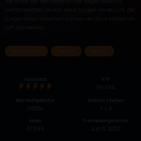
der erste, der den Planeten der Mega-Gewinne
betritt! Machen Sie sich keine Sorgen um die Luft, die
Lungen eines Gewinners können die Glück bringende
Luft aufnehmen.
Demo Spielen
Depe4d
Wikislot
Volatilität
RTP
96.48%
Max Multiplikator
Walzen x Reihen
10000x
7 x 6
Linien
Erscheinungstermin
117.649
Jun 11, 2020