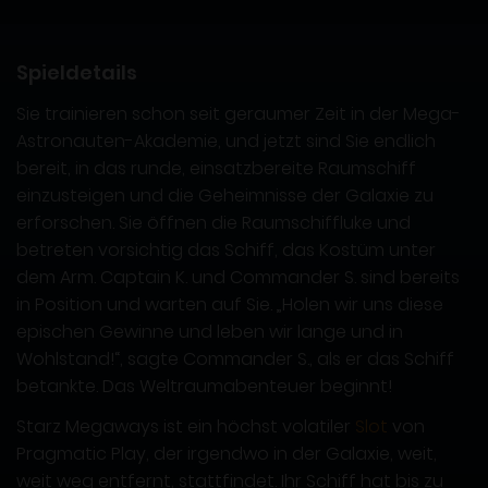
Spieldetails
Sie trainieren schon seit geraumer Zeit in der Mega-
Astronauten-Akademie, und jetzt sind Sie endlich
bereit, in das runde, einsatzbereite Raumschiff
einzusteigen und die Geheimnisse der Galaxie zu
erforschen. Sie öffnen die Raumschiffluke und
betreten vorsichtig das Schiff, das Kostüm unter
dem Arm. Captain K. und Commander S. sind bereits
in Position und warten auf Sie. „Holen wir uns diese
epischen Gewinne und leben wir lange und in
Wohlstand!“, sagte Commander S., als er das Schiff
betankte. Das Weltraumabenteuer beginnt!
Starz Megaways ist ein höchst volatiler
Slot
von
Pragmatic Play, der irgendwo in der Galaxie, weit,
weit weg entfernt, stattfindet. Ihr Schiff hat bis zu