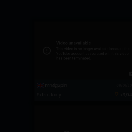
mrBigSpin
09/01/20
Extra Juicy
x3,9