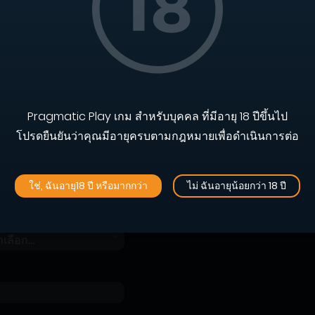
Pragmatic Play เกม สำหรับบุคคล ที่มีอายุ 18 ปีขึ้นไป
โปรดยืนยันว่าคุณมีอายุครบตามกฎหมายเพื่อดำเนินการต่อ
ใช่, ฉันอายุ18 ปี หรือมากกว่า
ไม่ ฉันอายุน้อยกว่า 18 ปี
เลือก...