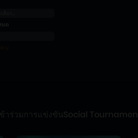
เลือก...
งหมด
licy
.
เข้าร่วมการแข่งขันSocial Tournaments 