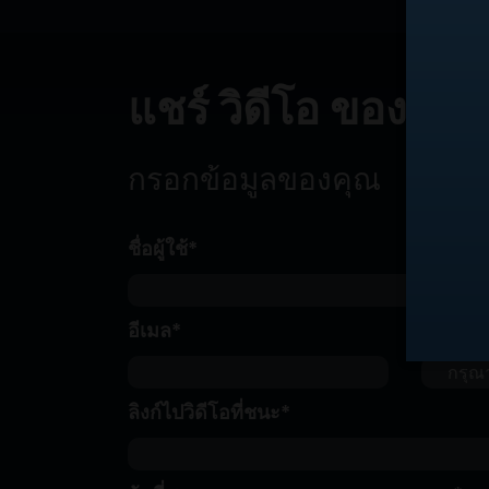
แชร์ วิดีโอ ของคุณ
กรอกข้อมูลของคุณ
ชื่อผู้ใช้*
อีเมล*
ภาษา*
กรุณา
ลิงก์ไปวิดีโอที่ชนะ*