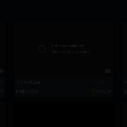
AyeZee
21
27/06/2020
46
Fruit Party
x3,879
T