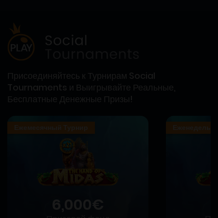
Присоединяйтесь к Турнирам Social
Tournaments и Выигрывайте Реальные,
Бесплатные Денежные Призы!
Ежемесячный Турнир
Еженедельн
6,000€