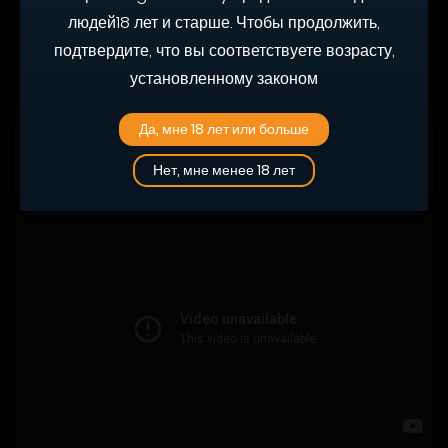
людей18 лет и старше. Чтобы продолжить,
подтвердите, что вы соответствуете возрасту,
установленному законом
Да, мне 18 лет или больше
Slot HunterZ
31/07/2020
Нет, мне менее 18 лет
Dog House
x1,609