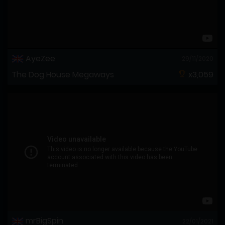
AyeZee
29/11/2020
The Dog House Megaways
x3,059
mrBigSpin
22/01/2021