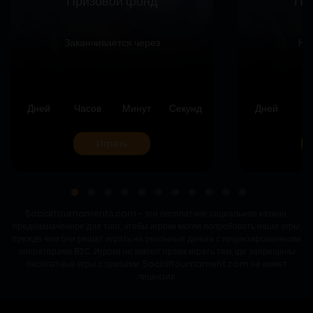
Призовой фонд
Пр
Заканчивается через
На
Дней
Часов
Минут
Секунд
Дней
Ча
Играть
Socialtournaments.com - это бесплатное социальное казино,
предназначенное для того, чтобы игроки могли попробовать наши игры,
прежде чем они решат играть на реальные деньги с лицензированными
операторами B2C. Игроки не имеют права играть там, где запрещены
бесплатные игры с призами. Socialtournament.com не имеет
лицензии.