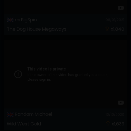
mrBigSpin
06/01/2021
The Dog House Megaways
x1,840
Random Michael
10/10/2020
Wild West Gold
x1,633