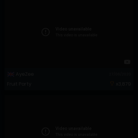
AyeZee
27/06/2020
Fruit Party
x3,879