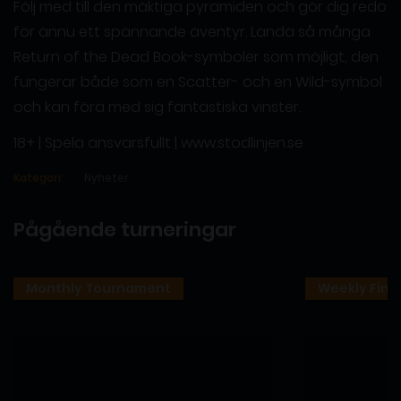
Följ med till den mäktiga pyramiden och gör dig redo
för ännu ett spännande äventyr. Landa så många
Return of the Dead Book-symboler som möjligt, den
fungerar både som en Scatter- och en Wild-symbol
och kan föra med sig fantastiska vinster.
18+ | Spela ansvarsfullt | www.stodlinjen.se
Kategori:
Nyheter
Pågående turneringar
Monthly Tournament
Weekly Fina