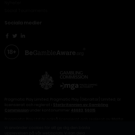
Nyheter
Social Tournaments
Sociala medier
Pragmatic Play Limited, Pragmatic Play (Gibraltar) Limited, är
licensierat och reglerat i
Storbritannien av Gambling
Commission
under kontonummer
46683
,
56015
Pragmatic Play Ltd är också licensierat och reglerat av
Malta
Gaming Authority
.
Vi använder cookies för att ge dig den bästa
upplevelsen på vår webbplats. Vi kan dela
Licensnummer
MGA/B2B/317/2016
. Recognition notice
RN/142/2019
.