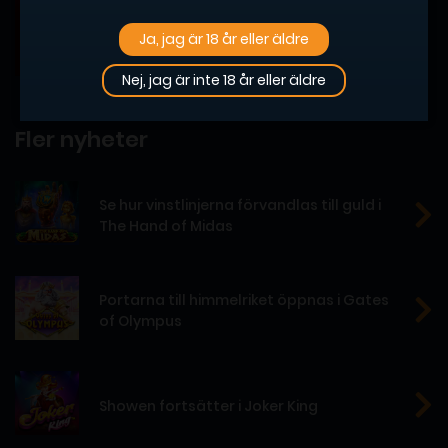
Ja, jag är 18 år eller äldre
Nej, jag är inte 18 år eller äldre
Fler nyheter
Se hur vinstlinjerna förvandlas till guld i
The Hand of Midas
Portarna till himmelriket öppnas i Gates
of Olympus
Showen fortsätter i Joker King