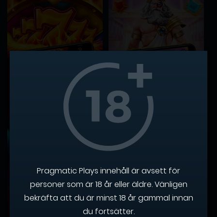
Pragmatic Plays innehåll är avsett för
personer som är 18 år eller äldre. Vänligen
bekräfta att du är minst 18 år gammal innan
du fortsätter.