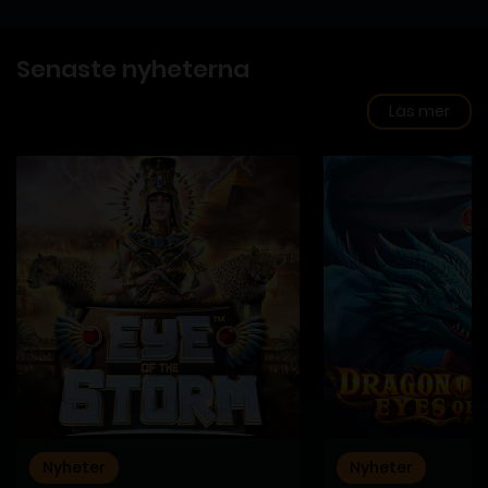
Senaste nyheterna
Läs mer
Nyheter
Nyheter