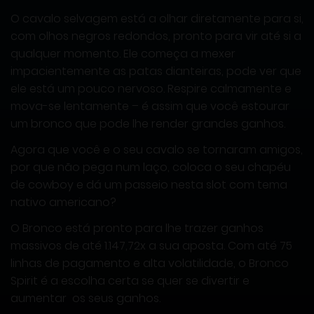
O cavalo selvagem está a olhar diretamente para si,
com olhos negros redondos, pronto para vir até si a
qualquer momento. Ele começa a mexer
impacientemente as patas dianteiras, pode ver que
ele está um pouco nervoso. Respire calmamente e
mova-se lentamente – é assim que você estourar
um bronco que pode lhe render grandes ganhos.
Agora que você e o seu cavalo se tornaram amigos,
por que não pega num laço, coloca o seu chapéu
de cowboy e dá um passeio nesta slot com tema
nativo americano?
O Bronco está pronto para lhe trazer ganhos
massivos de até 1.147,72x a sua aposta. Com até 75
linhas de pagamento e alta volatilidade, o Bronco
Spirit é a escolha certa se quer se divertir e
aumentar os seus ganhos.