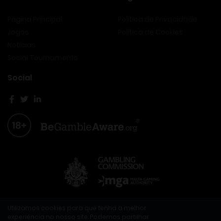
Página Principal
Política de Privacidade
Jogos
Política de Cookies
Notícias
Social Tournaments
Social
A Pragmatic Play Ltd é licenciada e regulada pela
Comissão de
Utilizamos cookies para que tenha a melhor
Jogos da Grã-Bretanha
número
46683
,
56015
.
experiência no nosso site. Podemos partilhar