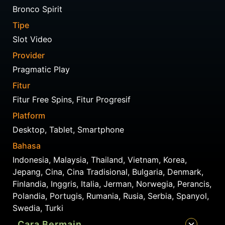
Bronco Spirit
Tipe
Slot Video
Provider
Pragmatic Play
Fitur
Fitur Free Spins, Fitur Progresif
Platform
Desktop, Tablet, Smartphone
Bahasa
Indonesia, Malaysia, Thailand, Vietnam, Korea,
Jepang, Cina, Cina Tradisional, Bulgaria, Denmark,
Finlandia, Inggris, Italia, Jerman, Norwegia, Perancis,
Polandia, Portugis, Rumania, Rusia, Serbia, Spanyol,
Swedia, Turki
Cara Bermain