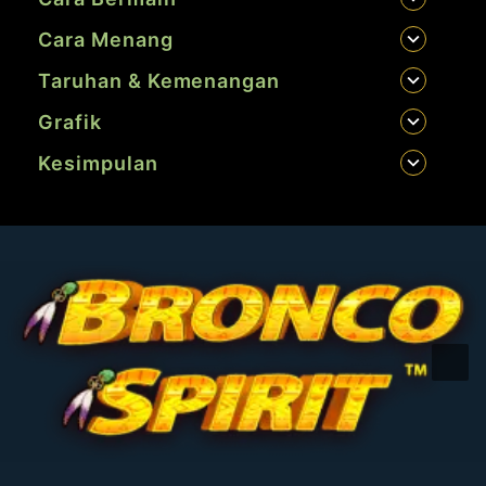
Cara Menang
Taruhan & Kemenangan
Grafik
Kesimpulan