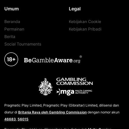
Umum
Legal
Beranda
Kebijakan Cookie
Permainan
Kebijakan Pribadi
Berita
Social Tournaments
Pragmatic Play Limited, Pragmatic Play (Gibraltar) Limited, dilisensi dan
diatur di
Britania Raya oleh Gambling Commission
dengan nomor akun
46683
,
56015