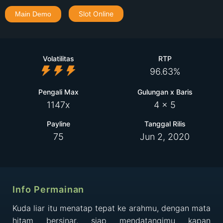
Slot Online
Main Demo
Volatilitas
RTP
96.63%
Pengali Max
Gulungan x Baris
1147x
4 x 5
Payline
Tanggal Rilis
75
Jun 2, 2020
Info Permainan
Kuda liar itu menatap tepat ke arahmu, dengan mata
hitam bersinar, siap mendatangimu kapan