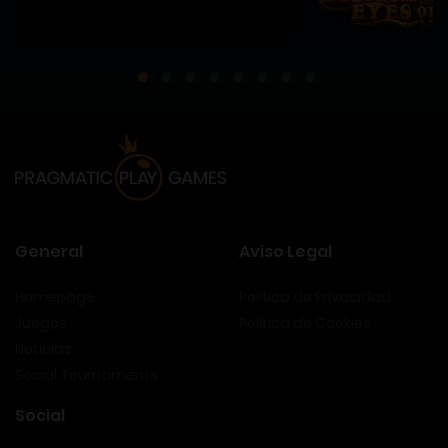
General
Aviso Legal
Homepage
Política de Privacidad
Juegos
Política de Cookies
Noticias
Social Tournaments
Social