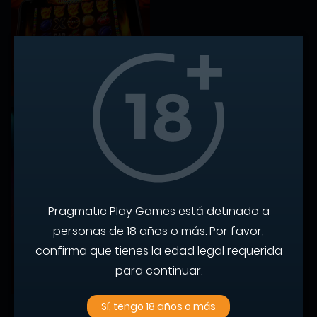
Pragmatic Play Games está detinado a
personas de 18 años o más. Por favor,
confirma que tienes la edad legal requerida
para continuar.
Sí, tengo 18 años o más