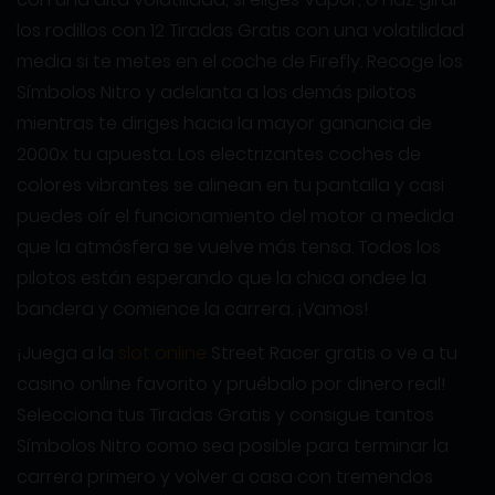
los rodillos con 12 Tiradas Gratis con una volatilidad
media si te metes en el coche de Firefly. Recoge los
Símbolos Nitro y adelanta a los demás pilotos
mientras te diriges hacia la mayor ganancia de
2000x tu apuesta. Los electrizantes coches de
colores vibrantes se alinean en tu pantalla y casi
puedes oír el funcionamiento del motor a medida
que la atmósfera se vuelve más tensa. Todos los
pilotos están esperando que la chica ondee la
bandera y comience la carrera. ¡Vamos!
¡Juega a la
slot online
Street Racer gratis o ve a tu
casino online favorito y pruébalo por dinero real!
Selecciona tus Tiradas Gratis y consigue tantos
Símbolos Nitro como sea posible para terminar la
carrera primero y volver a casa con tremendos