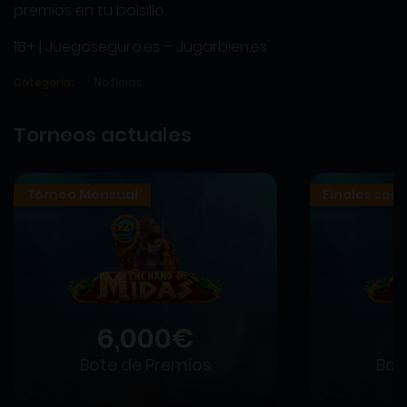
premios en tu bolsillo.
18+ | Juegoseguro.es – Jugarbien.es
Categoría:
Noticias
Torneos actuales
Torneo Mensual
Finales sem
6,000€
Bote de Premios
Bot