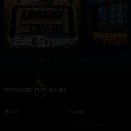
Geral
Legal
Página Principal
Política de Privacidade