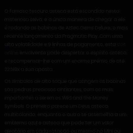
O famoso tesouro asteca está escondido nesta
misteriosa selva, e a única maneira de chegar a ele
é rodando as bobinas de Aztec Gems Deluxe, o mais
recente lançamento da Pragmatic Play. Com uma
alta volatilidade e 9 linhas de pagamento, esta
slot
online
envolvente pode despertar o espírito asteca
e recompensar-lhe com um enorme prémio de até
22.519x a sua aposta.
Os símbolos de alto toque que atingem as bobinas
são pedras preciosas cintilantes, com as mais
importantes a serem os Wild and the Money
Symbols. O primeiro parece um Deus asteca
multicolorido, enquanto o outro se assemelha a um
emblema azul e asteca que pode ter um valor
aleatório em cada rotação ou mesmo no Mini ou