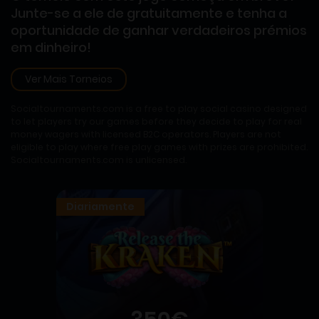
Junte-se a ele de gratuitamente e tenha a
oportunidade de ganhar verdadeiros prémios
em dinheiro!
Ver Mais Torneios
Socialtournaments.com is a free to play social casino designed
to let players try our games before they decide to play for real
money wagers with licensed B2C operators. Players are not
eligible to play where free play games with prizes are prohibited.
Socialtournaments.com is unlicensed.
Diariamente