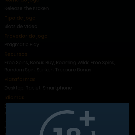
Release the Kraken
Tipo de jogo
Slots de vídeo
Provedor do jogo
Pragmatic Play
Recursos
Free Spins, Bonus Buy, Roaming Wilds Free Spins,
Random Spin, Sunken Treasure Bonus
Plataformas
Desktop, Tablet, Smartphone
Idiomas
Búlgaro, Chinês, Tradicional Chinês, Finlandês, Francês,
Alemão, Grego, Húngaro, Italiano, Indonésio, Inglês,
Japonês, Coreano, Lituano, Letão, Malaio, Norueguês,
Polaco, Português, Romeno, Russo, Sérvio, Espanhol,
Sueco, Tailandês, Turco, Vietnamita