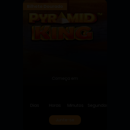
Bilhete Dourado
Começa em
Dias
Horas
Minutos
Segundos
Junte-se