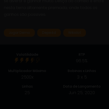
se divertir e ganhar muito. Desça do camelo e entre
nesta terra altamente premiada, onde todos os
ganhos são possíveis.
Jogar Demo
Depe4d
Wikislot
Volatilidade
RTP
96.5%
Multiplicador Máximo
Bobinas x Linhas
2500x
3 x 5
Linhas
Data de Lançamento
25
Jun 25, 2020