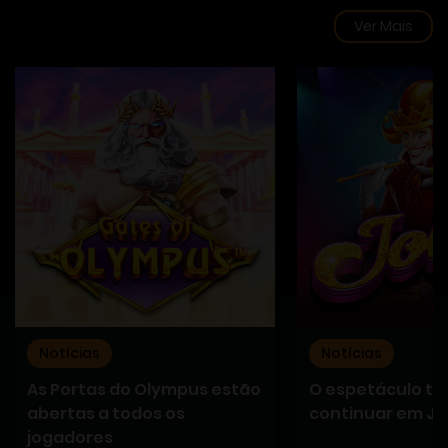
Ver Mais
Notícias
Notícias
As Portas do Olympus estão
O espetáculo te
abertas a todos os
continuar em Jo
jogadores