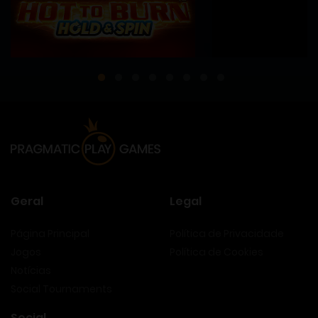
Geral
Legal
Página Principal
Política de Privacidade
Jogos
Política de Cookies
Notícias
Social Tournaments
Social