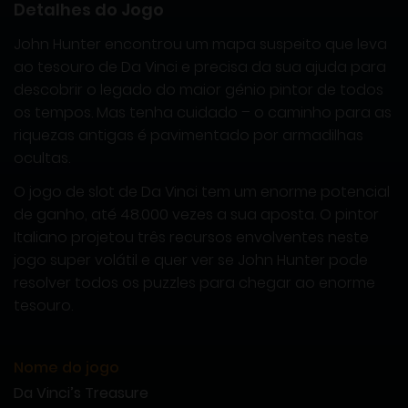
Detalhes do Jogo
John Hunter encontrou um mapa suspeito que leva
ao tesouro de Da Vinci e precisa da sua ajuda para
descobrir o legado do maior génio pintor de todos
os tempos. Mas tenha cuidado – o caminho para as
riquezas antigas é pavimentado por armadilhas
ocultas.
O jogo de slot de Da Vinci tem um enorme potencial
de ganho, até 48.000 vezes a sua aposta. O pintor
Italiano projetou três recursos envolventes neste
jogo super volátil e quer ver se John Hunter pode
resolver todos os puzzles para chegar ao enorme
tesouro.
Nome do jogo
Da Vinci’s Treasure