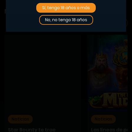
Sí, tengo 18 años o más
Noticias relacionadas
No, no tengo 18 años
Ver más
Noticias
Noticias
Star Bounty te trae
Las líneas de pa