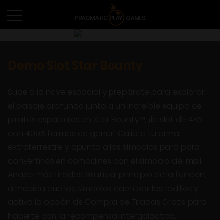
Demo Slot Star Bounty
Sube a la nave espacial y prepárate para explorar
el paisaje profundo junto a un increíble equipo de
piratas espaciales en Star Bounty™, ¡la slot de 4×6
con 4096 formas de ganar! Calibra tu arma
extraterrestre y apunta a los símbolos para para
convertirlos en comodines con el símbolo del misil.
Añade más Tiradas Gratis al principio de la función,
a medida que los símbolos caen por los rodillos y
activa la opción de Compra de Tiradas Gratis para
hacerte con la recompensa intergaláctica.