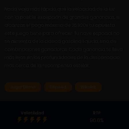
Nada viaja más rápido que la velocidad de la luz
con la posible excepción de grandes ganancias, si
alcanzas el pago máximo de 25.920x tu apuesta
este juego tiene para ofrecer. Tu nave espacial no
se alimenta de la clásica gasolina líquida, sino de
combinaciones ganadoras. Cada ganancia te lleva
más lejos en las profundidades de lo desconocido,
más cerca de la recompensa estelar.
Jugar Demo
Depe4d
Wikislot
Volatilidad
RTP
96.6%