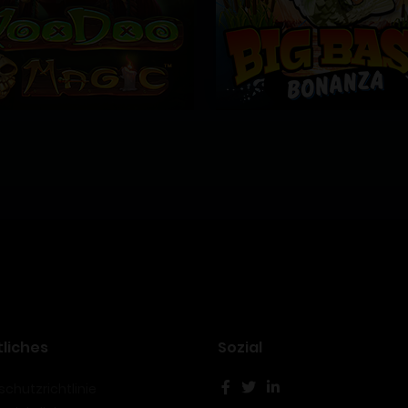
96.5%
96.71%
liches
Sozial
chutzrichtlinie