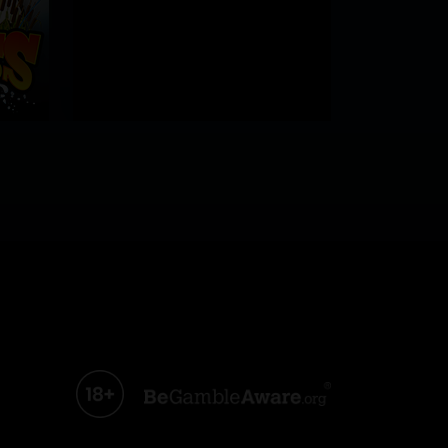
96.46%