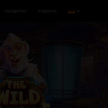
Neuigkeiten
Angebote