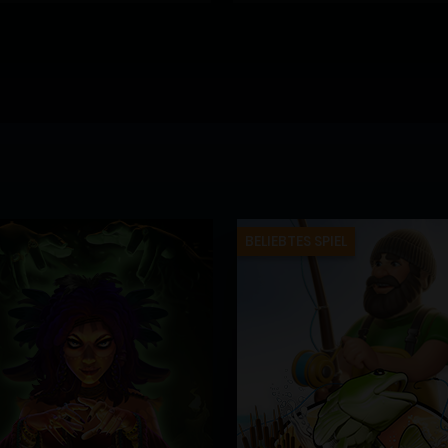
BELIEBTES SPIEL
Volatilität
RTP
Volatilität
RTP