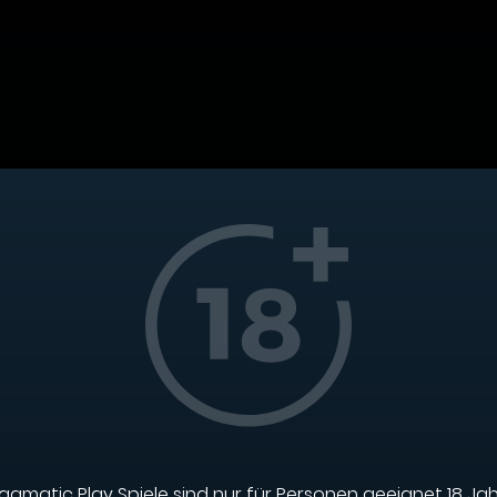
agmatic Play Spiele sind nur für Personen geeignet 18 Ja