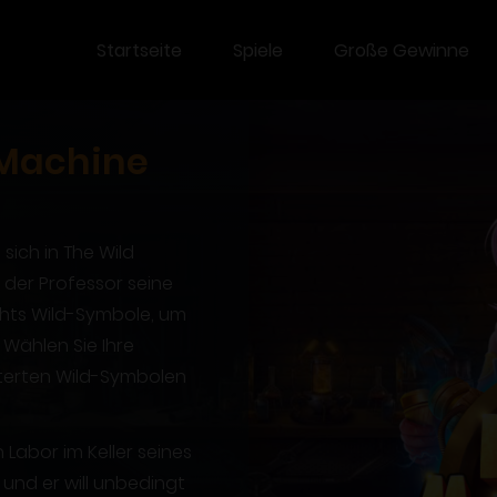
Startseite
Spiele
Große Gewinne
 Machine
sich in The Wild
n der Professor seine
chts Wild-Symbole, um
 Wählen Sie Ihre
eiterten Wild-Symbolen
n Labor im Keller seines
, und er will unbedingt