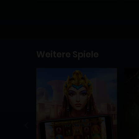
Weitere Spiele
Volatilität
RTP