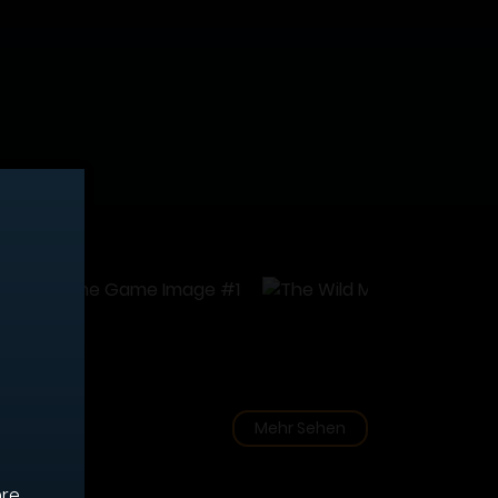
Mehr Sehen
hre