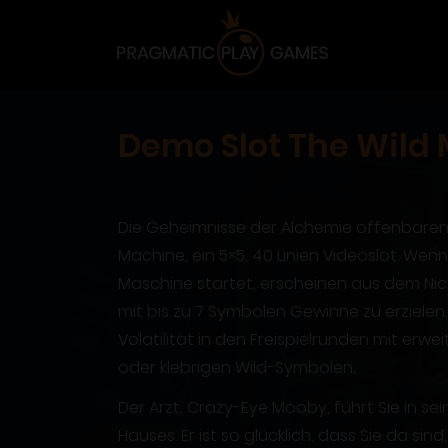
Demo Slot The Wild
Die Geheimnisse der Alchemie offenbaren 
Machine, ein 5×5, 40 Linien Videoslot. Wen
Maschine startet, erscheinen aus dem Ni
mit bis zu 7 Symbolen Gewinne zu erzielen.
Volatilität in den Freispielrunden mit erw
oder klebrigen Wild-Symbolen.
Der Arzt, Crazy-Eye Mooby, führt Sie in sei
Hauses. Er ist so glücklich, dass Sie da sind